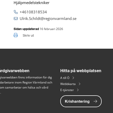
Hjälpmedelstekniker
+46108318534
Ulrik.Schildt@regionvarmland.se
16 februari 2026
Sidan uppdaterad
Skriv ut
rdgivarwebben
Hitta på webbplatsen
ivarwebben finns information för dig 
A till Ö
arbetare inom Region Värmland och 
Webbkarta
 som samarbetar om hälsa och vård 
E-tjänster
.
Krishantering