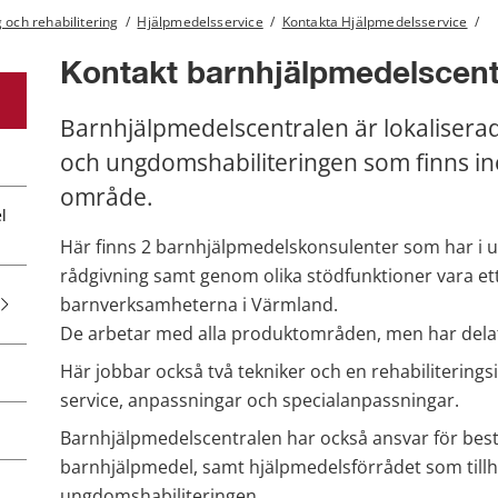
 och rehabilitering
/
Hjälpmedelsservice
/
Kontakta Hjälpmedelsservice
/
Kontakt barnhjälpmedelscentra
Barnhjälpmedelscentralen är lokalisera
och ungdomshabiliteringen som finns in
område.
l
Här finns 2 barnhjälpmedelskonsulenter som har i up
rådgivning samt genom olika stödfunktioner vara ett s
barnverksamheterna i Värmland.
De arbetar med alla produktområden, men har delat
Här jobbar också två tekniker och en rehabiliterings
service, anpassningar och specialanpassningar.
Barnhjälpmedelscentralen har också ansvar för bestä
barnhjälpmedel, samt hjälpmedelsförrådet som tillh
ungdomshabiliteringen.