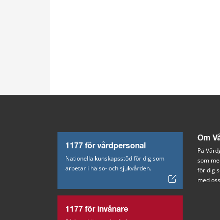
Om Vå
1177 för vårdpersonal
På Vårdg
Nationella kunskapsstöd för dig som
som med
arbetar i hälso- och sjukvården.
för dig
med oss
1177 för invånare