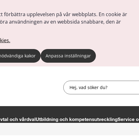
tt förbättra upplevelsen på vår webbplats. En cookie är
tt göra användningen av en webbsida snabbare, den är
kies.
nödvändiga kakor
Anpassa inställningar
Sök
tal och vårdval
Utbildning och kompetensutveckling
Service o