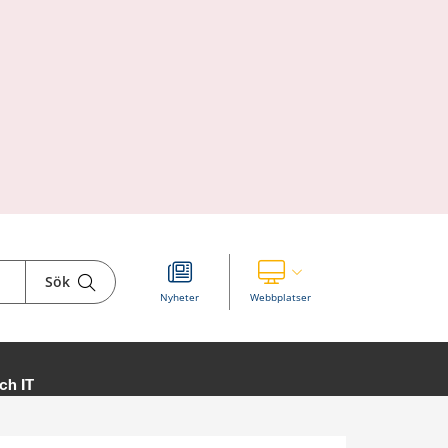
Sök
Visa våra andra webbplatser
Nyheter
Webbplatser
ch IT