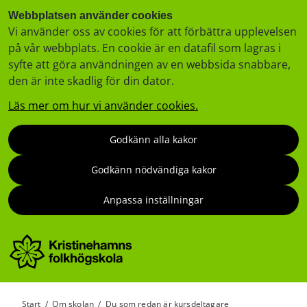
Webbplatsen använder cookies
Vi använder oss av cookies för att förbättra upplevelsen
på vår webbplats. En cookie är en datafil som lagras i
syfte att göra användningen av en webbsida snabbare,
den är inte skadlig för din dator.
Läs mer om hur vi använder cookies.
Godkänn alla kakor
Godkänn nödvändiga kakor
Anpassa inställningar
Start
/
Om skolan
/
Du som redan är kursdeltagare