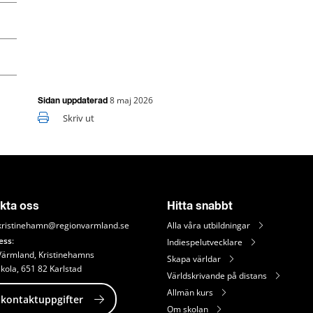
8 maj 2026
Sidan uppdaterad
Skriv ut
kta oss
Hitta snabbt
kristinehamn@regionvarmland.se
Alla våra utbildningar
ess
: 
Indiespelutvecklare
Värmland, Kristinehamns 
Skapa världar
kola, 651 82 Karlstad
Världskrivande på distans
Allmän kurs
 kontaktuppgifter
Om skolan