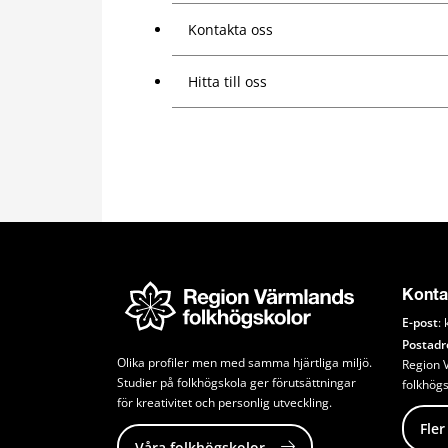
Kontakta oss
Hitta till oss
Konta
E-post
: 
Postadr
Olika profiler men med samma hjärtliga miljö. 
Region 
Studier på folkhögskola ger förutsättningar 
folkhögs
för kreativitet och personlig utveckling.
Fler
Våra folkhögskolor