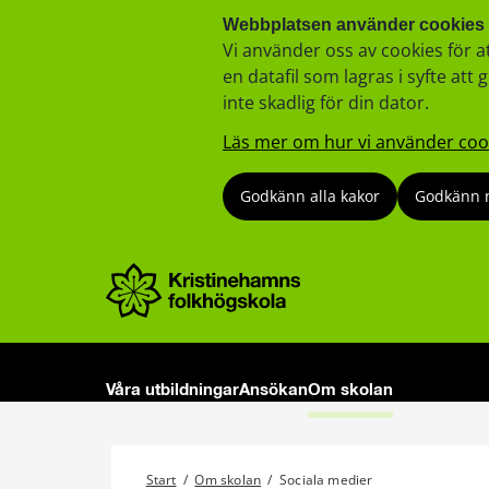
Webbplatsen använder cookies
Vi använder oss av cookies för a
en datafil som lagras i syfte a
inte skadlig för din dator.
Läs mer om hur vi använder coo
Godkänn alla kakor
Godkänn 
Våra utbildningar
Ansökan
Om skolan
Start
/
Om skolan
/
Sociala medier