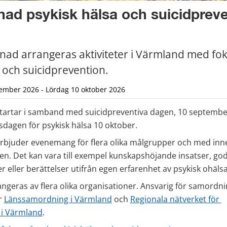
d psykisk hälsa och suicidpreve
ad arrangeras aktiviteter i Värmland med fok
 och suicidprevention.
ember 2026 - Lördag 10 oktober 2026
artar i samband med suicidpreventiva dagen, 10 september
sdagen för psykisk hälsa 10 oktober.
juder evenemang för flera olika målgrupper och med inneh
den. Det kan vara till exempel kunskapshöjande insatser, go
 eller berättelser utifrån egen erfarenhet av psykisk ohälsa
angeras av flera olika organisationer. Ansvarig för samordni
 
Länssamordning i Värmland
 och 
Regionala nätverket för 
 i Värmland
.