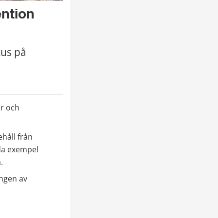
ntion 
us på 
 och 
åll från 
da exempel 
.
ngen av 