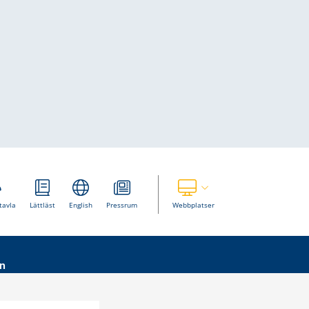
Visa våra andra webbplatser
tavla
Lättläst
English
Pressrum
Webbplatser
n