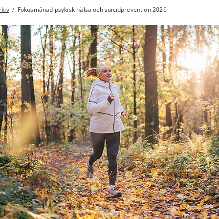
kiv
/
Fokusmånad psykisk hälsa och suicidprevention 2026