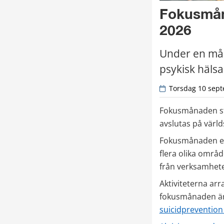
Fokusmåna
2026
Under en mån
psykisk hälsa
 Torsdag 10 sept
Fokusmånaden st
avslutas på värld
Fokusmånaden erb
flera olika områ
från verksamheter
Aktiviteterna arr
fokusmånaden är
suicidprevention