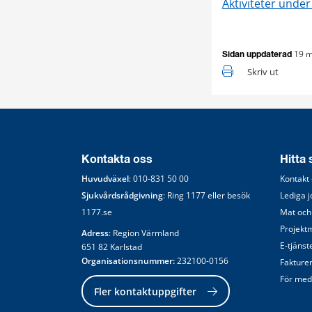
Aktiviteter unde
19 m
Sidan uppdaterad
Skriv ut
Kontakta oss
Hitta
Huvudväxel
: 
010-831 50 00
Kontakt
Sjukvårdsrådgivning
: Ring 
1177
 eller besök 
Lediga 
1177.se
Mat och
Projekt
Adress
: Region Värmland
E-tjänst
651 82 Karlstad
Organisationsnummer:
 232100-0156
Fakture
För med
Fler kontaktuppgifter