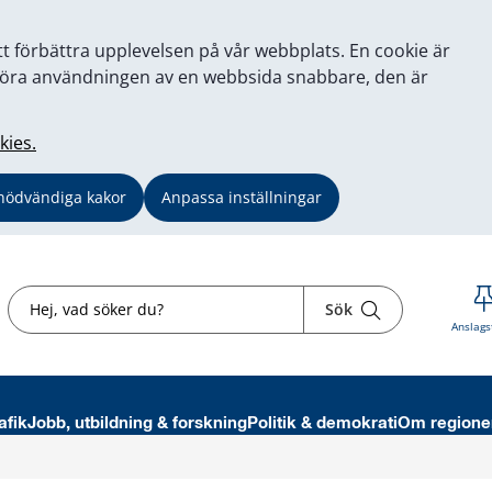
tt förbättra upplevelsen på vår webbplats. En cookie är
tt göra användningen av en webbsida snabbare, den är
kies.
nödvändiga kakor
Anpassa inställningar
Sök
Sök
Anslags
afik
Jobb, utbildning & forskning
Politik & demokrati
Om regione