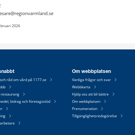
2
.resare@regionvarmland.se
ebruari 2026
 snabbt
Om webbplatsen
 och råd om vård på 1177.se
Vanliga frågor och svar
jobb
Webbkarta
 restaurang
Hjälp oss att bli bättre
medel, bidrag och företagsstöd
Om webbplatsen
er
Prenumeration
ring
Tillgänglighetsredogörelse
arbetare