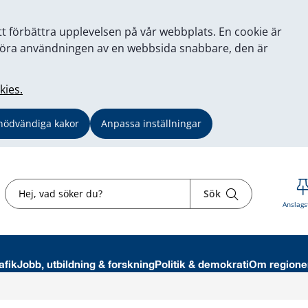
tt förbättra upplevelsen på vår webbplats. En cookie är
tt göra användningen av en webbsida snabbare, den är
kies.
nödvändiga kakor
Anpassa inställningar
Sök
Sök
Anslags
afik
Jobb, utbildning & forskning
Politik & demokrati
Om regione