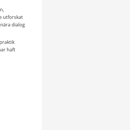
, 
 utforskat 
nära dialog 
raktik 
r haft 