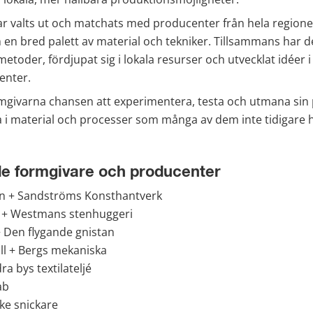
ar valts ut och matchats med producenter från hela regionen
n bred palett av material och tekniker. Tillsammans har de
toder, fördjupat sig i lokala resurser och utvecklat idéer i 
enter.
rmgivarna chansen att experimentera, testa och utmana sin p
 i material och processer som många av dem inte tidigare ha
 formgivare och producenter
n + Sandströms Konsthantverk
 + Westmans stenhuggeri
 Den flygande gnistan
l + Bergs mekaniska
ra bys textilateljé
ab
cke snickare