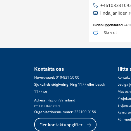
+4610833109
linda.janliden
24 f
Sidan uppdaterad
Skriv ut
Kontakta oss
Hitta
Huvudväxel
: 
010-831 50 00
Kontakt
Sjukvårdsrådgivning
: Ring 
1177
 eller besök 
Lediga 
1177.se
Mat och
Projekt
Adress
: Region Värmland
E-tjänst
651 82 Karlstad
Organisationsnummer:
 232100-0156
Fakture
För med
Fler kontaktuppgifter