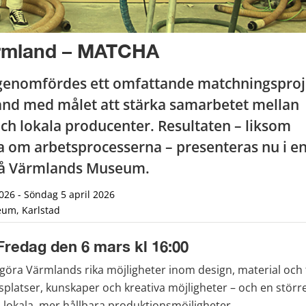
rmland – MATCHA
genomfördes ett omfattande matchningsproj
d med målet att stärka samarbetet mellan 
ch lokala producenter. Resultaten – liksom 
a om arbetsprocesserna – presenteras nu i en
 på Värmlands Museum.
026 - Söndag 5 april 2026
um, Karlstad
Fredag den 6 mars kl 16:00
öra Värmlands rika möjligheter inom design, material och ti
platser, kunskaper och kreativa möjligheter – och en större
okala, mer hållbara produktionsmöjligheter.