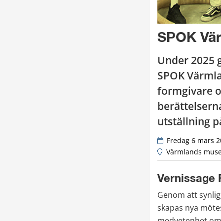
SPOK Vä
Under 2025 
SPOK Värmlan
formgivare o
berättelsern
utställning
 Fredag 6 mars 2
 Värmlands muse
Vernissage 
Genom att synligg
skapas nya mötes
medvetenhet om l