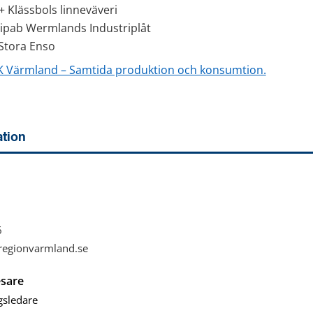
+ Klässbols linneväveri
ipab Wermlands Industriplåt
 Stora Enso
 Värmland – Samtida produktion och konsumtion.
tion
6
regionvarmland.se
esare
gsledare