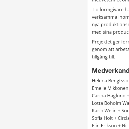
Tio formgivare h
verksamma inom e
nya produktionsme
med sina produc
Projektet ger fo
genom att arbeta
tillgång till.
Medverkande
Helena Bengtsso
Emelie Mikkonen
Carina Haglund +
Lotta Boholm Wal
Karin Welin + Söd
Sofia Holt + Circl
Elin Erikson + Ni