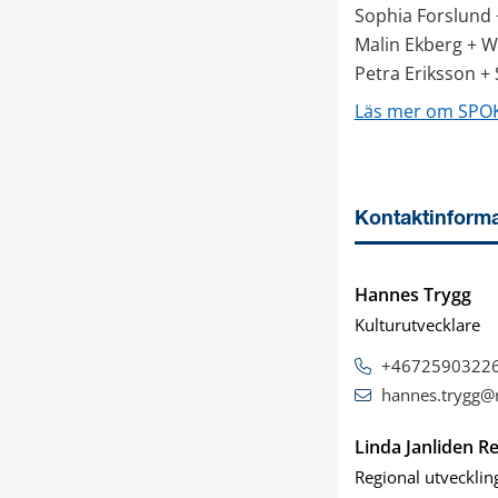
Sophia Forslund 
Malin Ekberg + W
Petra Eriksson +
Läs mer om SPOK
Kontaktinforma
Hannes Trygg
Kulturutvecklare
+4672590322
hannes.trygg@
Linda Janliden R
Regional utvecklin