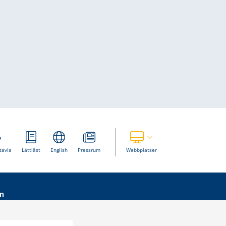
Visa våra andra webbplatser
tavla
Lättläst
English
Pressrum
Webbplatser
n