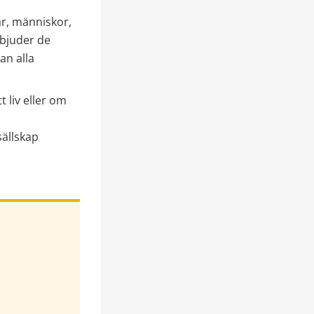
r, människor, 
bjuder de 
n alla 
 liv eller om 
sällskap