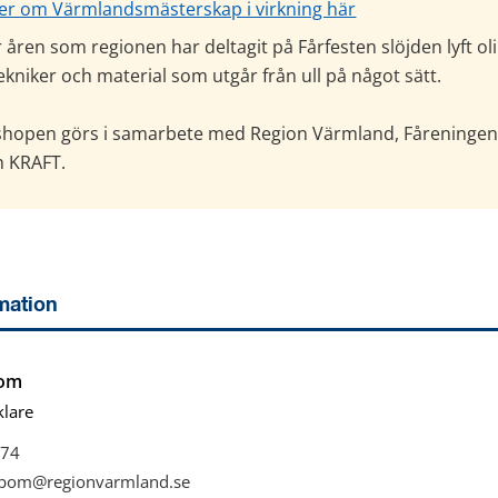
er om Värmlandsmästerskap i virkning här
åren som regionen har deltagit på Fårfesten slöjden lyft oli
ekniker och material som utgår från ull på något sätt.
hopen görs i samarbete med Region Värmland, Fåreningen F
h KRAFT.
mation
bom
lare
74
erbom@regionvarmland.se