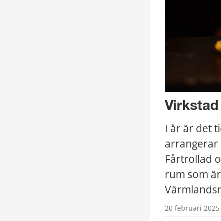
Virksta
I år är det
arrangerar 
Fårtrollad 
rum som är f
Värmlandsmä
20 februari 2025