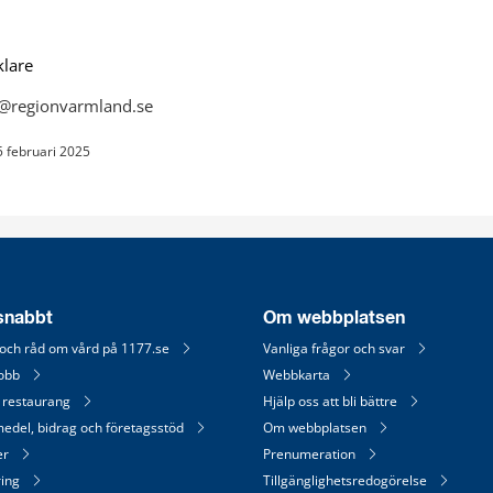
lare
3@regionvarmland.se
5 februari 2025
 snabbt
Om webbplatsen
 och råd om vård på 1177.se
Vanliga frågor och svar
jobb
Webbkarta
 restaurang
Hjälp oss att bli bättre
medel, bidrag och företagsstöd
Om webbplatsen
er
Prenumeration
ring
Tillgänglighetsredogörelse