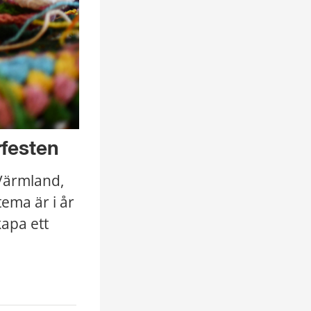
festen
Värmland, 
ma är i år 
apa ett 