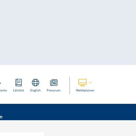
Visa våra andra webbplatser
tavla
Lättläst
English
Pressrum
Webbplatser
n