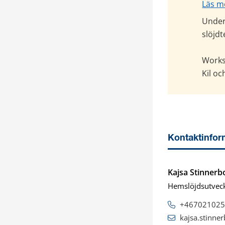
Läs m
Under 
slöjdt
Works
Kil oc
Kontaktinfor
Kajsa Stinner
Hemslöjdsutveck
+467021025
kajsa.stinn