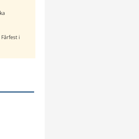
ka 
årfest i 