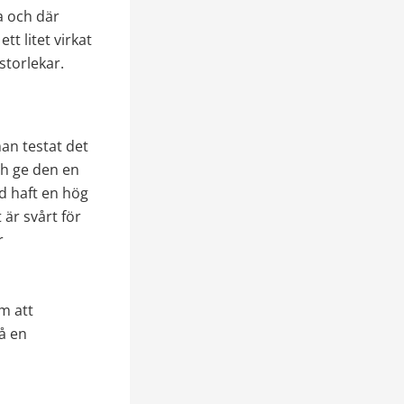
 och där 
 litet virkat 
storlekar.
an testat det 
ch ge den en 
d haft en hög 
är svårt för 
 
 att 
å en 