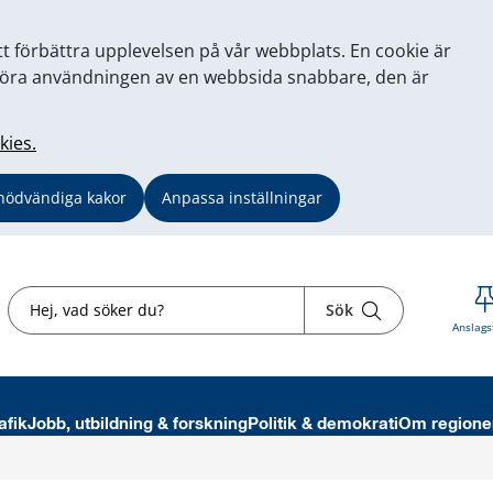
tt förbättra upplevelsen på vår webbplats. En cookie är
tt göra användningen av en webbsida snabbare, den är
kies.
nödvändiga kakor
Anpassa inställningar
Sök
Sök
Anslags
afik
Jobb, utbildning & forskning
Politik & demokrati
Om regione