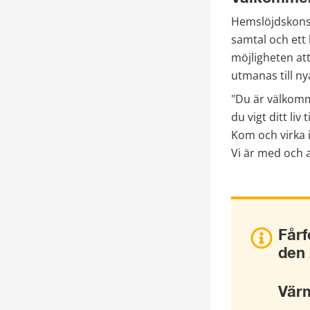
Hemslöjdskonsu
samtal och ett
möjligheten att
utmanas till ny
"Du är välkommen
du vigt ditt liv
Kom och virka i
Vi är med och a
Fårf
den 
Värm