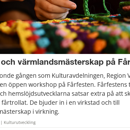
d och värmlandsmästerskap på Får
 tionde gången som Kulturavdelningen, Region 
en öppen workshop på Fårfesten. Fårfestens te
och hemslöjdsutvecklarna satsar extra på att sk
årtrollat. De bjuder in i en virkstad och till 
sterskap i virkning.
 | Kulturutveckling