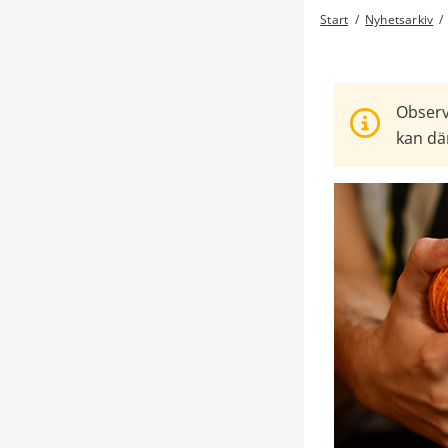
Start
/
Nyhetsarkiv
/
Observ
kan där