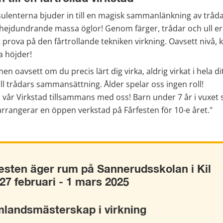
lenterna bjuder in till en magisk sammanlänkning av tråda
 hejdundrande massa öglor! Genom färger, trådar och ull er
 prova på den fårtrollande tekniken virkning. Oavsett nivå, ka
a höjder!
 oavsett om du precis lärt dig virka, aldrig virkat i hela ditt
 till trådars sammansättning. Ålder spelar oss ingen roll!
 vår Virkstad tillsammans med oss! Barn under 7 år i vuxet 
rrangerar en öppen verkstad på Fårfesten för 10-e året."
esten äger rum på Sannerudsskolan i Kil 
27 februari - 1 mars 2025
landsmästerskap i virkning