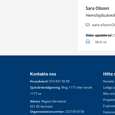
Sara Olsson
Hemslöjdsutveck
sara.olsson
2
Sidan uppdaterad
Skriv ut
Kontakta oss
Hitta
Huvudväxel
: 
010-831 50 00
Kontakt
Sjukvårdsrådgivning
: Ring 
1177
 eller besök 
Lediga 
1177.se
Mat och
Projekt
Adress
: Region Värmland
E-tjänst
651 82 Karlstad
Organisationsnummer:
 232100-0156
Fakture