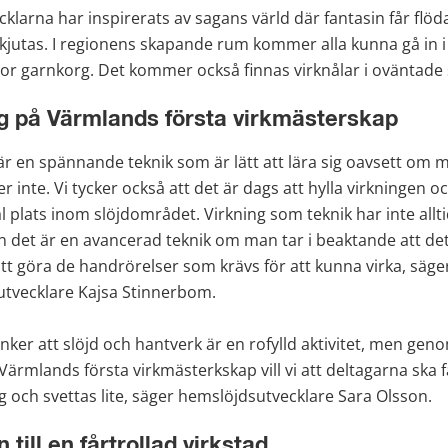
larna har inspirerats av sagans värld där fantasin får flöda
kjutas. I regionens skapande rum kommer alla kunna gå in i ett
stor garnkorg. Det kommer också finnas virknålar i oväntade 
g på Värmlands första virkmästerskap
är en spännande teknik som är lätt att lära sig oavsett om m
ler inte. Vi tycker också att det är dags att hylla virkningen o
 plats inom slöjdområdet. Virkning som teknik har inte allti
 det är en avancerad teknik om man tar i beaktande att det 
tt göra de handrörelser som krävs för att kunna virka, säger
tvecklare Kajsa Stinnerbom.
ker att slöjd och hantverk är en rofylld aktivitet, men genom
ärmlands första virkmästerkskap vill vi att deltagarna ska f
g och svettas lite, säger hemslöjdsutvecklare Sara Olsson.
ill en fårtrollad virkstad