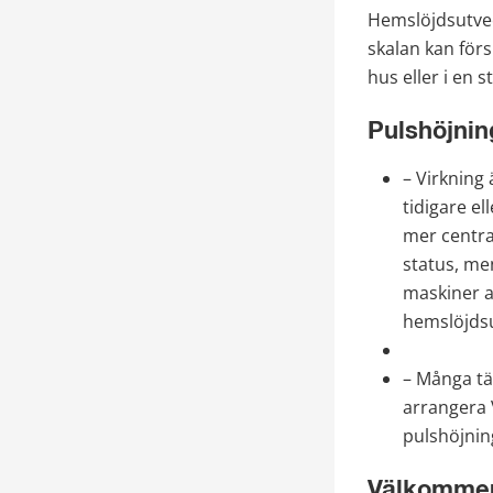
Hemslöjdsutveck
skalan kan förs
hus eller i en 
Pulshöjnin
– Virkning 
tidigare el
mer central
status, men
maskiner a
hemslöjdsu
– Många tän
arrangera V
pulshöjnin
Välkommen t