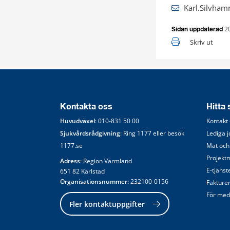
Karl.Silvha
2
Sidan uppdaterad
Skriv ut
Kontakta oss
Hitta
Huvudväxel
: 
010-831 50 00
Kontakt
Sjukvårdsrådgivning
: Ring 
1177
 eller besök 
Lediga 
1177.se
Mat och
Projekt
Adress
: Region Värmland
E-tjänst
651 82 Karlstad
Organisationsnummer:
 232100-0156
Fakture
För med
Fler kontaktuppgifter