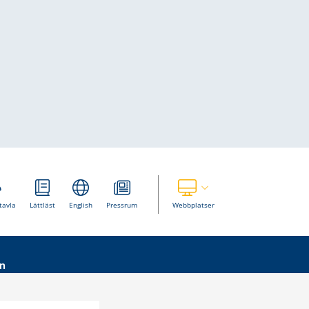
Visa våra andra webbplatser
tavla
Lättläst
English
Pressrum
Webbplatser
n