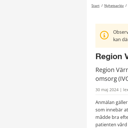
Start
/
Nyhetsarkiv
/
Observ
kan där
Region V
Region Värm
omsorg (IVO)
30 maj 2024 | le
Anmälan gäller 
som innebär att
mådde bra efte
patienten vård