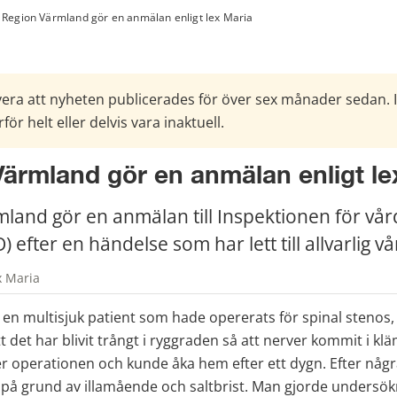
Region Värmland gör en anmälan enligt lex Maria
era att nyheten publicerades för över sex månader sedan. 
för helt eller delvis vara inaktuell.
ärmland gör en anmälan enligt le
land gör en anmälan till Inspektionen för vård
 efter en händelse som har lett till allvarlig v
x Maria
en multisjuk patient som hade opererats för spinal stenos, et
 det har blivit trångt i ryggraden så att nerver kommit i klä
r operationen och kunde åka hem efter ett dygn. Efter någr
 på grund av illamående och saltbrist. Man gjorde undersökn