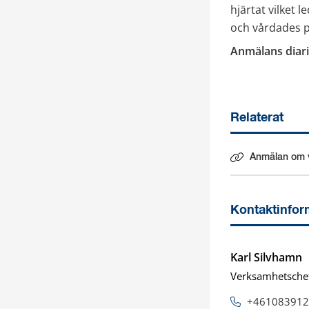
hjärtat vilket 
och vårdades p
Anmälans diar
Relaterat
Anmälan om v
Länk till ann
Kontaktinfor
Karl Silvhamn
Verksamhetsche
+461083912