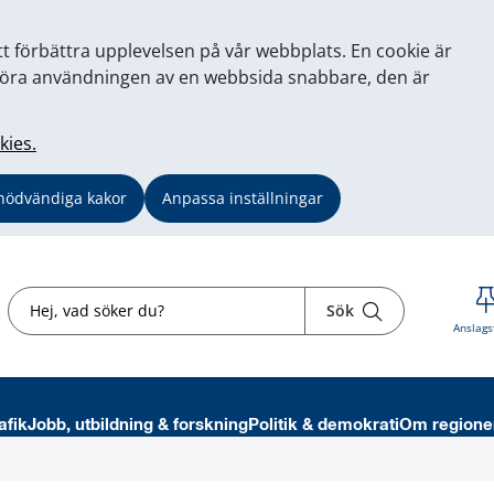
tt förbättra upplevelsen på vår webbplats. En cookie är
tt göra användningen av en webbsida snabbare, den är
kies.
nödvändiga kakor
Anpassa inställningar
Sök
Sök
Anslags
afik
Jobb, utbildning & forskning
Politik & demokrati
Om regione