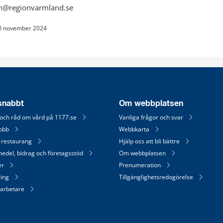
mn@regionvarmland.se
0 november 2024
 snabbt
Om webbplatsen
 och råd om vård på 1177.se
Vanliga frågor och svar
jobb
Webbkarta
 restaurang
Hjälp oss att bli bättre
medel, bidrag och företagsstöd
Om webbplatsen
er
Prenumeration
ring
Tillgänglighetsredogörelse
arbetare