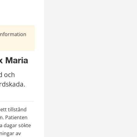
Information
x Maria
 och 
årdskada.
t tillstånd 
m. Patienten 
a dagar sökte 
ingar av 