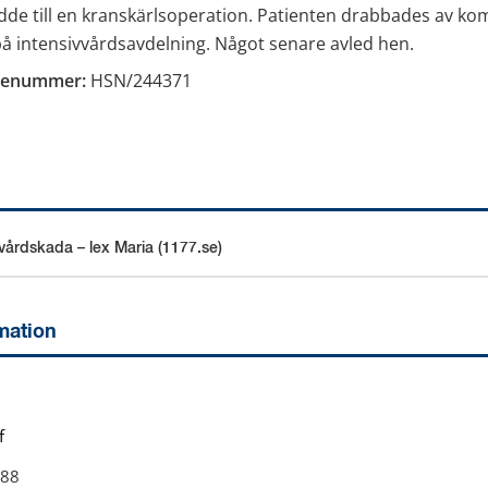
ledde till en kranskärlsoperation. Patienten drabbades av kom
å intensivvårdsavdelning. Något senare avled hen.
ienummer:
 HSN/244371
årdskada – lex Maria (1177.se)
an webbplats.
mation
f
88