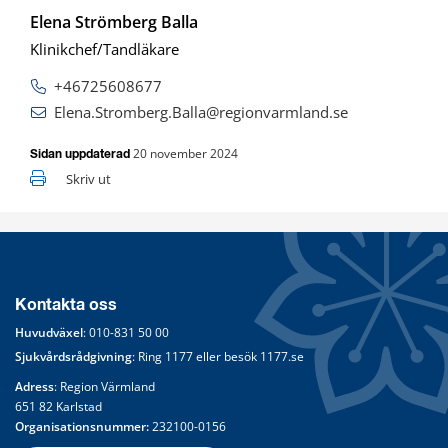
Elena Strömberg Balla
Klinikchef/Tandläkare
+46725608677
Elena.Stromberg.Balla@regionvarmland.se
20 november 2024
Sidan uppdaterad
Skriv ut
Kontakta oss
Huvudväxel
: 
010-831 50 00
Sjukvårdsrådgivning
: Ring 
1177
 eller besök 
1177.se
Adress
: Region Värmland
651 82 Karlstad
Organisationsnummer:
 232100-0156