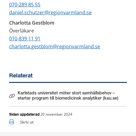
070-289 85 55
daniel.schutzer@regionvarmland.se
Charlotta Gestblom
Överläkare
010-839 11 91
charlotta.gestblom@regionvarmland.se
Relaterat
Karlstads universitet möter stort samhällsbehov –
Länk till annan webbplats.
startar program till biomedicinsk analytiker (kau.se)
20 november 2024
Sidan uppdaterad
Skriv ut