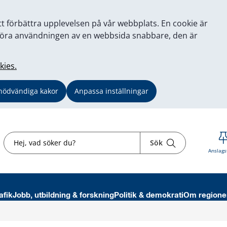
tt förbättra upplevelsen på vår webbplats. En cookie är
tt göra användningen av en webbsida snabbare, den är
kies.
nödvändiga kakor
Anpassa inställningar
Sök
Sök
Anslags
afik
Jobb, utbildning & forskning
Politik & demokrati
Om regione