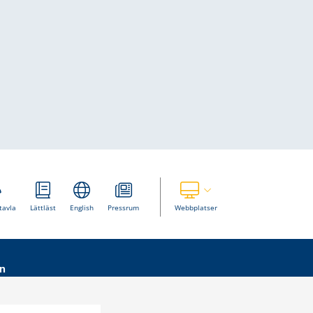
Visa våra andra webbplatser
tavla
Lättläst
English
Pressrum
Webbplatser
n