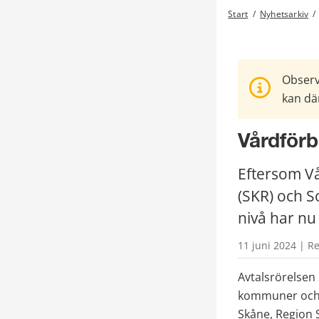
Start
/
Nyhetsarkiv
/
Observ
kan där
Vårdförb
Eftersom V
(SKR) och S
nivå har nu 
11 juni 2024 | R
Avtalsrörelsen 
kommuner och r
Skåne, Region 