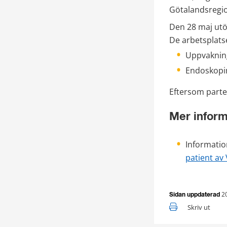
Götalandsregi
Den 28 maj utök
De arbetsplats
Uppvaknin
Endoskopim
Eftersom parter
Mer inform
Informatio
patient av
2
Sidan uppdaterad
Skriv ut