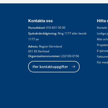
Kontakta oss
Hitta
Huvudväxel
: 
010-831 50 00
Kontakt
Sjukvårdsrådgivning
: Ring 
1177
 eller besök 
Lediga 
1177.se
Mat och
Projekt
Adress
: Region Värmland
E-tjänst
651 82 Karlstad
Organisationsnummer:
 232100-0156
Fakture
För med
Fler kontaktuppgifter