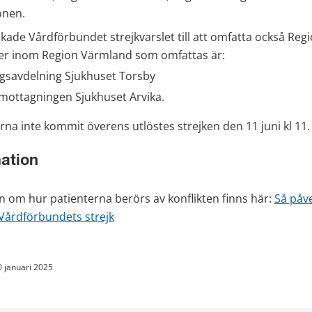
onen.
ade Vårdförbundet strejkvarslet till att omfatta också Regi
er inom Region Värmland som omfattas är:
gsavdelning Sjukhuset Torsby
ottagningen Sjukhuset Arvika.
na inte kommit överens utlöstes strejken den 11 juni kl 11.
ation
n om hur patienterna berörs av konflikten finns här: 
Så påv
 Vårdförbundets strejk
0 januari 2025