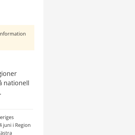
Information
ioner 
nationell 
.
eriges 
juni i Region 
ästra 