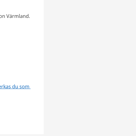
on Värmland. 
erkas du som 