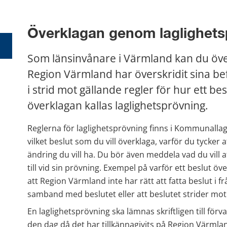
Överklagan genom laglighets
Som länsinvånare i Värmland kan du över
Region Värmland har överskridit sina befo
i strid mot gällande regler för hur ett bes
överklagan kallas laglighetsprövning.
Reglerna för laglighetsprövning finns i Kommunallag
vilket beslut som du vill överklaga, varför du tycker a
ändring du vill ha. Du bör även meddela vad du vill at
till vid sin prövning. Exempel på varför ett beslut öv
att Region Värmland inte har rätt att fatta beslut i frå
samband med beslutet eller att beslutet strider mot 
En laglighetsprövning ska lämnas skriftligen till förv
den dag då det har tillkännagivits på Region Värmlands