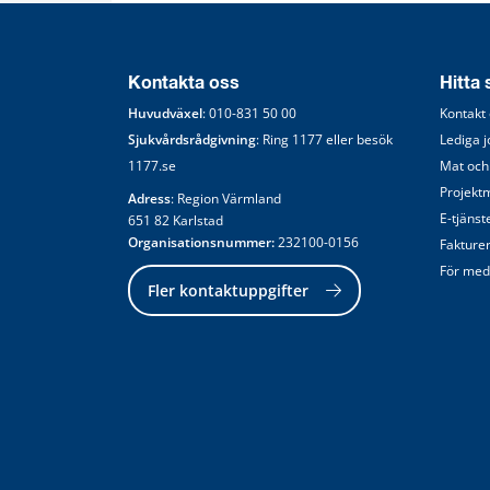
Kontakta oss
Hitta
Huvudväxel
: 
010-831 50 00
Kontakt
Sjukvårdsrådgivning
: Ring 
1177
 eller besök 
Lediga 
1177.se
Mat och
Projekt
Adress
: Region Värmland
E-tjänst
651 82 Karlstad
Organisationsnummer:
 232100-0156
Fakture
För med
Fler kontaktuppgifter