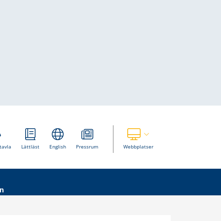
Visa våra andra webbplatser
tavla
Lättläst
English
Pressrum
Webbplatser
n