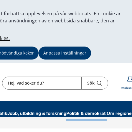
tt förbättra upplevelsen på vår webbplats. En cookie är
tt göra användningen av en webbsida snabbare, den är
kies.
nödvändiga kakor
Anpassa inställningar
Sök
Sök
Anslags
afik
Jobb, utbildning & forskning
Politik & demokrati
Om regione