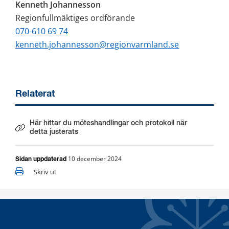
Kenneth Johannesson
Regionfullmäktiges ordförande
070-610 69 74
kenneth.johannesson@regionvarmland.se
Relaterat
Här hittar du möteshandlingar och protokoll när
Länk till annan webbplats.
detta justerats
10 december 2024
Sidan uppdaterad
Skriv ut