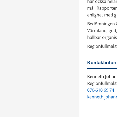
har också helå
mål. Rapporten 
enlighet med 
Bedömningen är 
Värmland, god,
hållbar organi
Regionfullmäkt
Kontaktinfor
Kenneth Johan
Regionfullmäkt
070-610 69 74
kenneth.johan