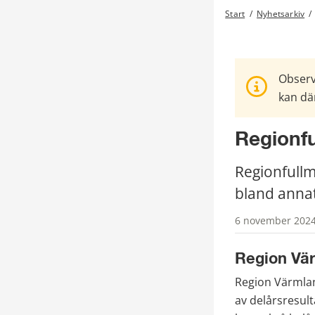
Start
/
Nyhetsarkiv
/
Observ
kan där
Regionfu
Regionfull
bland annat
6 november 2024 
Region Vä
Region Värmlan
av delårsresult