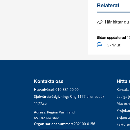
Relaterat
Här hittar du
Länk till ann
1
Sidan uppdaterad
Skriv ut
Kontakta oss
Hitta
Huvudväxel
: 
010-831 50 00
Kontakt
Sjukvårdsrådgivning
: Ring 
1177
 eller besök 
Lediga 
1177.se
Mat och
Projekt
Adress
: Region Värmland
E-tjänst
651 82 Karlstad
Organisationsnummer:
 232100-0156
Fakture