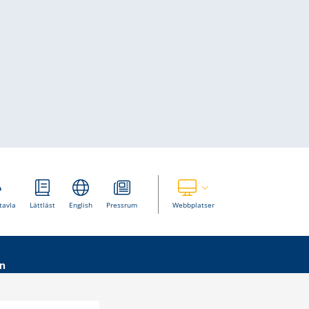
Visa våra andra webbplatser
tavla
Lättläst
English
Pressrum
Webbplatser
n