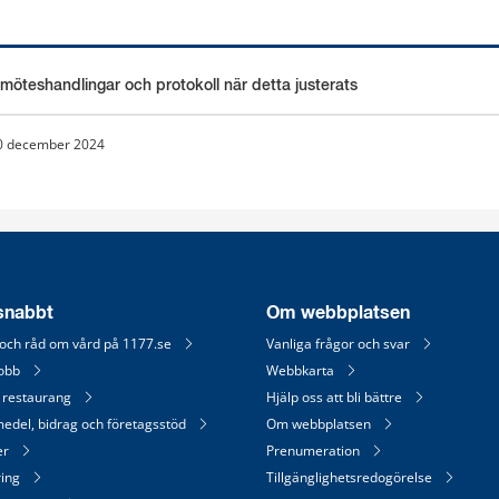
 möteshandlingar och protokoll när detta justerats
an webbplats.
0 december 2024
 snabbt
Om webbplatsen
 och råd om vård på 1177.se
Vanliga frågor och svar
jobb
Webbkarta
 restaurang
Hjälp oss att bli bättre
medel, bidrag och företagsstöd
Om webbplatsen
er
Prenumeration
ring
Tillgänglighetsredogörelse