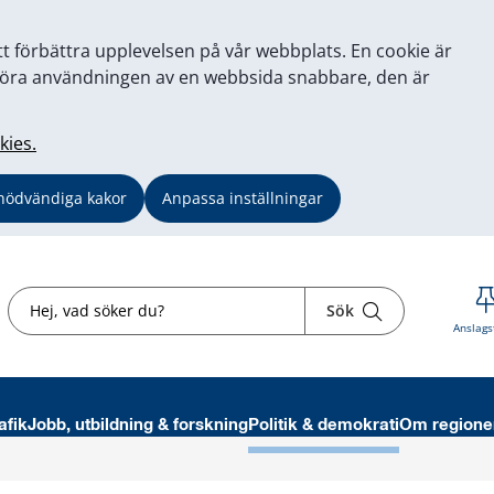
tt förbättra upplevelsen på vår webbplats. En cookie är
tt göra användningen av en webbsida snabbare, den är
kies.
nödvändiga kakor
Anpassa inställningar
Sök
Sök
Anslags
afik
Jobb, utbildning & forskning
Politik & demokrati
Om regione