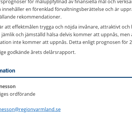
rsprognoser för måluppfyllnad av finansiella mål och verks
innehåller en förenklad förvaltningsberättelse och är upprä
gällande rekommendationer.
att effektmålen trygga och nöjda invånare, attraktivt och h
 jämlik och jämställd hälsa delvis kommer att uppnås, men a
sation inte kommer att uppnås. Detta enligt prognosen för 2
ige godkände årets delårsrapport.
mation
nesson
iges ordförande
nesson@regionvarmland.se