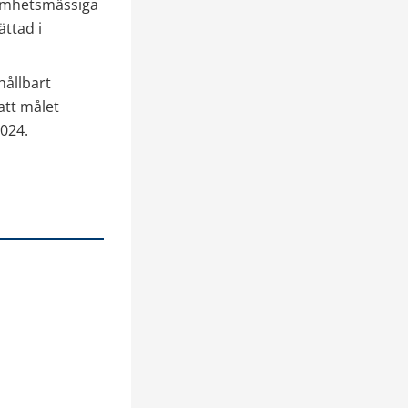
amhetsmässiga 
ttad i 
ållbart 
tt målet 
024.