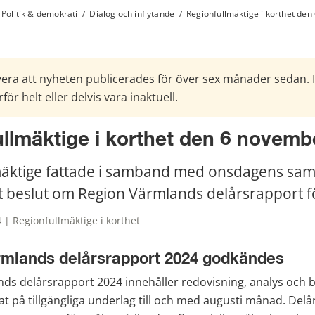
Politik & demokrati
/
Dialog och inflytande
/
Regionfullmäktige i korthet de
era att nyheten publicerades för över sex månader sedan. 
för helt eller delvis vara inaktuell.
llmäktige i korthet den 6 novemb
mäktige fattade i samband med onsdagens sa
 beslut om Region Värmlands delårsrapport f
| Regionfullmäktige i korthet
rmlands delårsrapport 2024 godkändes
ds delårsrapport 2024 innehåller redovisning, analys och 
at på tillgängliga underlag till och med augusti månad. Delå