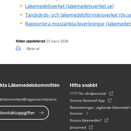
Läkemedelsverket (lakemedelsverket.se)
Tandvårds- och läkemedelsförmånsverket (tlv.s
Rapportera misstänkta biverkningar (lakemedels
23 mars 2026
Sidan uppdaterad
Skriv ut
kta Läkemedelskommittén
Hitta snabbt
1177 för vårdpersonal
elskommitten@regionvarmland.se
Strama Nationell App
Restnoteringar, utgående läkemedel 
 kontaktuppgifter
licenser
Krossa läkemedlet?
Janusmed