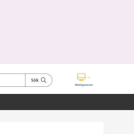
Sök
Visa våra andra webbplatser
Webbplatser