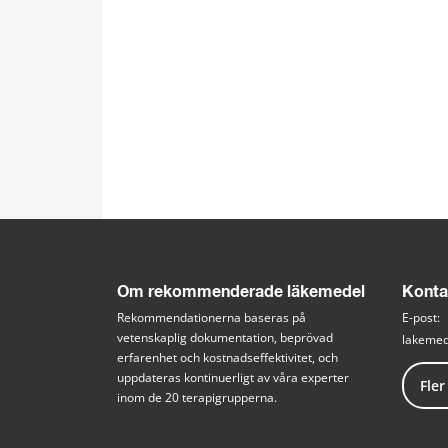
Om rekommenderade läkemedel
Konta
Rekommendationerna baseras på 
E-post: 
vetenskaplig dokumentation, beprövad 
lakemed
erfarenhet och kostnadseffektivitet, och 
uppdateras kontinuerligt av våra experter 
Fler
inom de 20 terapigrupperna.