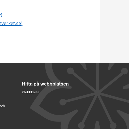
e)
verket.se)
Hitta på webbplatsen
Webbkarta
och