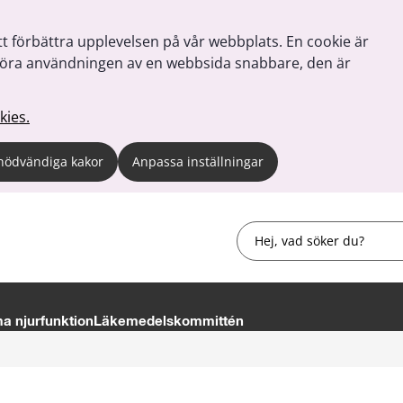
tt förbättra upplevelsen på vår webbplats. En cookie är
tt göra användningen av en webbsida snabbare, den är
kies.
nödvändiga kakor
Anpassa inställningar
Sök
 njurfunktion
Läkemedelskommittén