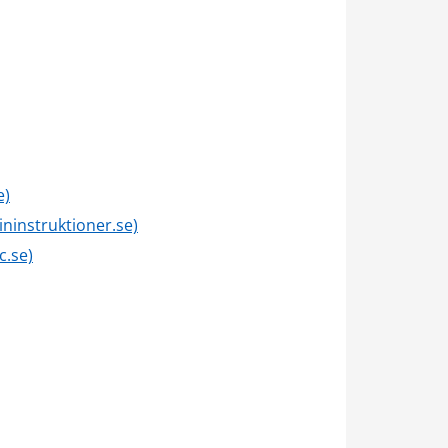
e)
ininstruktioner.se)
c.se)