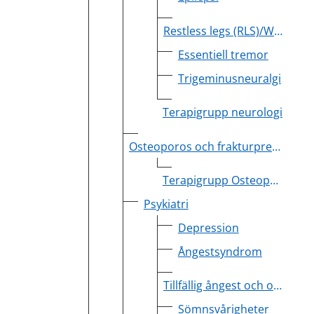
Restless legs (RLS)/Willis-Ekbom Disease (WED)
Essentiell tremor
Trigeminusneuralgi
Terapigrupp neurologi
Osteoporos och frakturprevention
Terapigrupp Osteoporos
Psykiatri
Depression
Ångestsyndrom
Tillfällig ångest och oro
Sömnsvårigheter