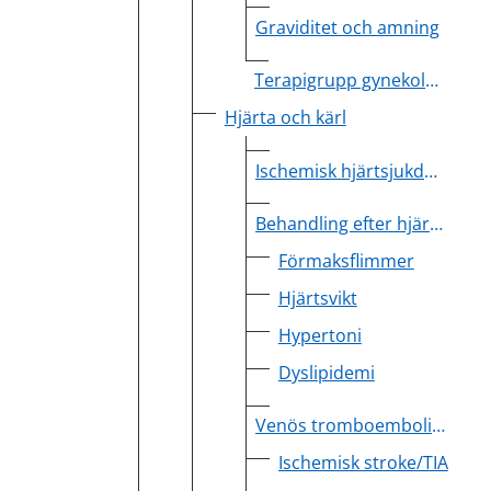
Graviditet och amning
Terapigrupp gynekologi
Hjärta och kärl
Ischemisk hjärtsjukdom
Behandling efter hjärtinfarkt
Förmaksflimmer
Hjärtsvikt
Hypertoni
Dyslipidemi
Venös tromboembolism
Ischemisk stroke/TIA