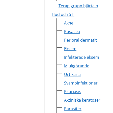
Terapigrupp hjärta och kärl
Hud och STI
Akne
Rosacea
Perioral dermatit
Eksem
Infekterade eksem
Mjukgörande
Urtikaria
Svampinfektioner
Psoriasis
Aktiniska keratoser
Parasiter