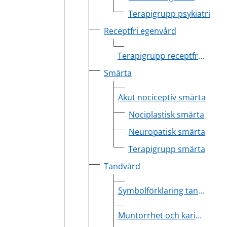
Terapigrupp psykiatri
Receptfri egenvård
Terapigrupp receptfri egenvård
Smärta
Akut nociceptiv smärta
Nociplastisk smärta
Neuropatisk smärta
Terapigrupp smärta
Tandvård
Symbolförklaring tandsymbol
Muntorrhet och kariesprofylax