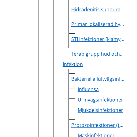
Hidradenitis suppurativa
Primär lokaliserad hyperhidros
STI infektioner (klamydia, mykoplasma genitalium, gonorre)
Terapigrupp hud och STI
Infektion
Bakteriella luftvägsinfektioner inklusive otit
Influensa
Urinvägsinfektioner
Mjukdelsinfektioner
Protozoinfektioner (t.ex. Trichomonas, Giardia, Entamoeba histolytica)
Maskinfektioner