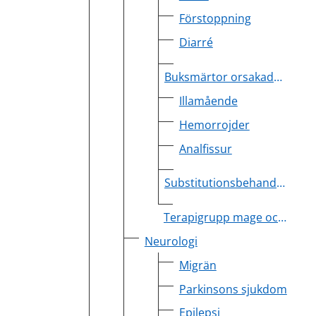
Förstoppning
Diarré
Buksmärtor orsakade av IBS
Illamående
Hemorrojder
Analfissur
Substitutionsbehandling efter överviktskirurgi
Terapigrupp mage och tarm
Neurologi
Migrän
Parkinsons sjukdom
Epilepsi