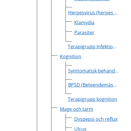
Herpesvirus (herpes simplex, herpes zoster)
Klamydia
Parasiter
Terapigrupp Infektion (Strama Värmland)
Kognition
Symtomatisk behandling av demens
BPSD (Beteendemässiga och psykiska symtom vid demenssjukdom)
Terapigrupp kognition
Mage och tarm
Dyspepsi och reflux
Ulcus