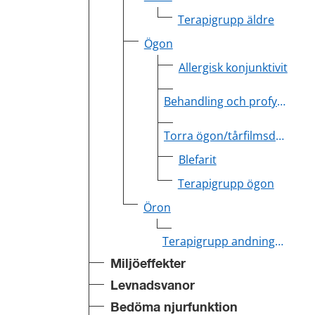
Terapigrupp äldre
Ögon
Allergisk konjunktivit
Behandling och profylax mot bakteriell konjunktivit
Torra ögon/tårfilmsdysfunktion
Blefarit
Terapigrupp ögon
Öron
Terapigrupp andningsvägar
Miljöeffekter
Levnadsvanor
Bedöma njurfunktion