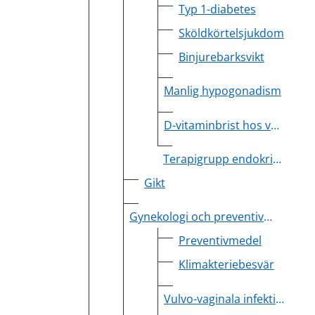
Typ 1-diabetes
Sköldkörtelsjukdom
Binjurebarksvikt
Manlig hypogonadism
D-vitaminbrist hos vuxna och ungdomar
Terapigrupp endokrinologi
Gikt
Gynekologi och preventivmedel
Preventivmedel
Klimakteriebesvär
Vulvo-vaginala infektioner