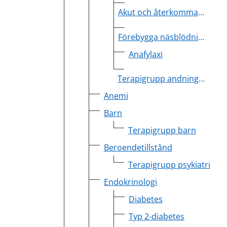
Akut och återkommande rinosinuit
Förebygga näsblödning vid långvarig användning av lokala steroider
Anafylaxi
Terapigrupp andningsvägar
Anemi
Barn
Terapigrupp barn
Beroendetillstånd
Terapigrupp psykiatri
Endokrinologi
Diabetes
Typ 2-diabetes