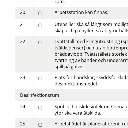
rum.
20
Arbetsstation kan finnas.
▢
21
Utensilier ska så långt som möjligt 
▢
skåp och på hyllor, så att ytor hålls
22
Tvättställ med kring­utrustning (spr
▢
tvåldispenser) och utan botten­pr
brädd­avlopp. Tvättställets storlek t
tvättning av händer och underarm
spill på golvet.
23
Plats för handskar, skydds­förkläde
▢
desinfektions­medel.
Desinfektionsrum
24
Spol- och disk­desinfektor. Orena 
▢
ytor ska vara åtskilda.
25
Arbetsflödet är planerat orent–ren
▢