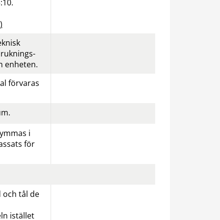
:10.
)
knisk 
bruknings­
om enheten.
l förvaras 
um.
ymmas i 
sats för 
och tål de 
 istället 