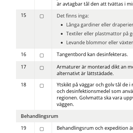
är avtagbar tål den att tvättas i m
15
▢
Det finns inga:
Långa gardiner eller draperier
Textiler eller plastmattor på g
Levande blommor eller växter
16
Tangentbord kan desinfekteras.
▢
17
Armaturer är monterad dikt an mot
▢
alternativt är lätt­städade.
18
Ytskikt på väggar och golv tål de i 
▢
och desinfektions­medel som anvä
regionen. Golvmatta ska vara uppv
väggen.
Behandlingsrum
19
Behandlings­rum och expedition är
▢