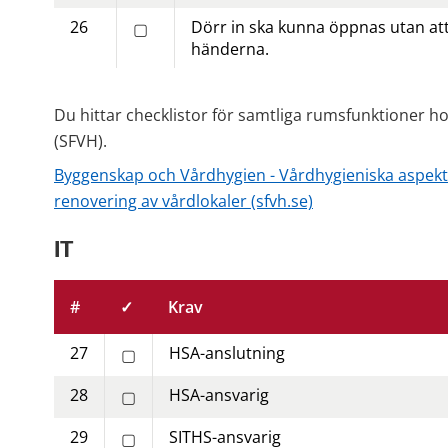
26
Dörr in ska kunna öppnas utan at
▢
händerna.
Du hittar checklistor för samtliga rumsfunktioner ho
(SFVH).
Byggenskap och Vårdhygien - Vårdhygieniska aspekt
renovering av vårdlokaler (sfvh.se)
IT
#
✓
Krav
27
HSA-anslutning
▢
28
HSA-ansvarig
▢
29
SITHS-ansvarig
▢