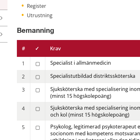
Register
Utrustning
Bemanning
#
✓
Krav
Specialist i allmän­medicin
1
▢
Specialist­utbildad distrikts­sköterska
2
▢
Sjuksköterska med special­isering inom
3
▢
(minst 15 högskole­poäng)
Sjuksköterska med special­isering ino
4
▢
och kol (minst 15 högskole­poäng)
Psykolog, legitimerad psyko­terapeut el
5
▢
socionom med kompetens motsvaran