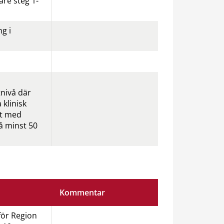
are steg 1-
 i 
nivå där 
klinisk 
t med 
å minst 50 
Kommentar
för Region 