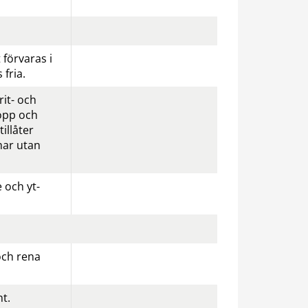
förvaras i 
 fria.
it- och 
opp och 
illåter 
ar utan 
 och yt­
och rena 
t.