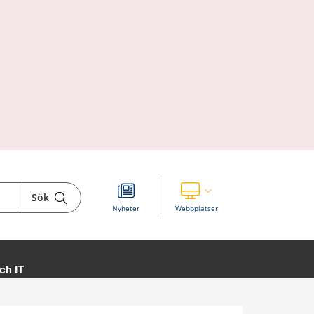
Sök
Visa våra andra webbplatser
Nyheter
Webbplatser
ch IT