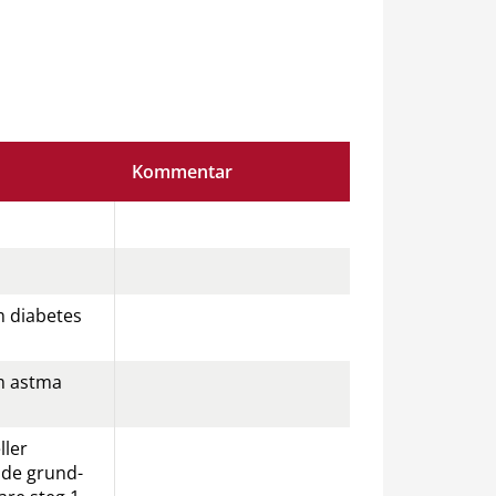
Kommentar
 diabetes 
m astma 
ler 
de grund­