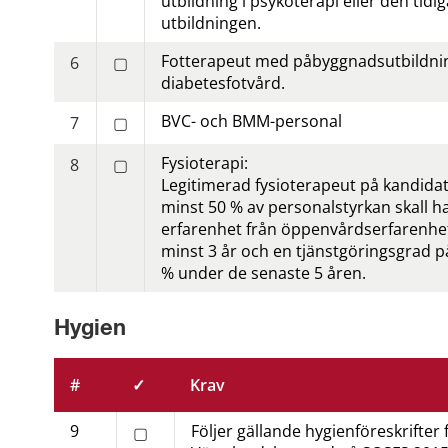
utbildning i psykoterapi eller den tidig
utbildningen.
Fotterapeut med påbyggnads­utbildning
6
▢
diabetes­fotvård.
BVC- och BMM-personal
7
▢
Fysioterapi:
8
▢
Legitimerad fysio­terapeut på kandidat­
minst 50 % av personal­styrkan skall ha 
erfarenhet från öppen­vårds­erfarenhe
minst 3 år och en tjänstgörings­grad p
% under de senaste 5 åren.
Hygien
#
✓
Krav
9
Följer gällande hygien­föreskrifter 
▢