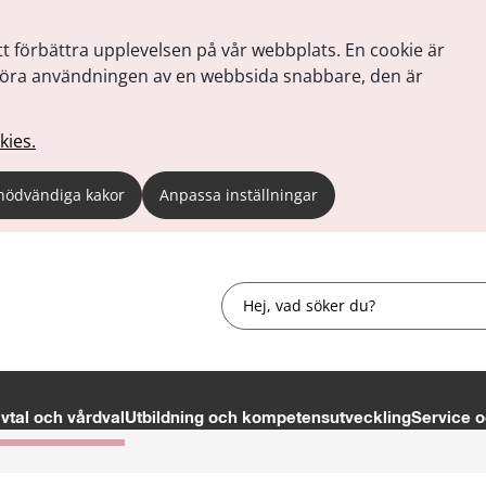
tt förbättra upplevelsen på vår webbplats. En cookie är
tt göra användningen av en webbsida snabbare, den är
kies.
nödvändiga kakor
Anpassa inställningar
Sök
tal och vårdval
Utbildning och kompetensutveckling
Service o