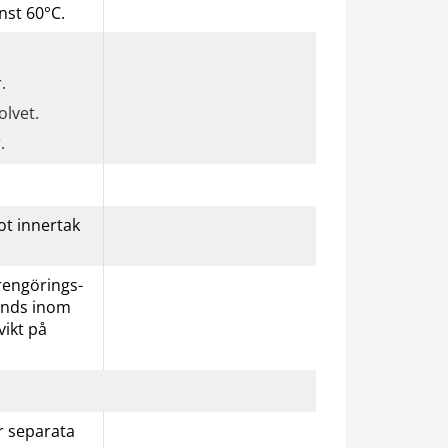
inst 60°C.
.
olvet.
.
 inner­tak 
rengörings- 
nds inom 
ikt på 
 separata 