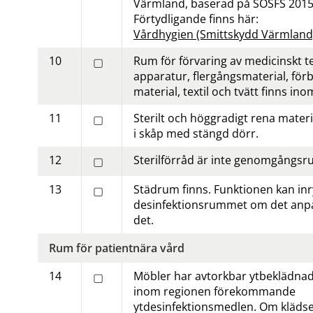
Värmland, baserad på SOSFS 2015
Förtydligande finns här:
Vårdhygien (Smittskydd Värmland
10
Rum för förvaring av medicinskt te
▢
apparatur, flergångs­material, för
material, textil och tvätt finns in
11
Sterilt och höggradigt rena materia
▢
i skåp med stängd dörr.
12
Sterilförråd är inte genomgångsr
▢
13
Städrum finns. Funktionen kan inr
▢
desinfektionsrummet om det anpas
det.
Rum för patientnära vård
14
Möbler har avtorkbar yt­beklädnad 
▢
inom regionen före­kom­mande 
ytdesinfektions­­medlen. Om klädseln