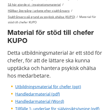
Så här gjorde vi - inspirationsmaterial
/
Hållbar återgång i arbete efter sjukfrånvaro
/
Sjukfrånvaro på grund av psykisk ohälsa (KUPO)
/
Material för
stöd till chefer KUPO
Material för stöd till chefer 
KUPO
Detta utbildningsmaterial är ett stöd för 
chefer, för att de lättare ska kunna 
upptäcka och hantera psykisk ohälsa 
hos medarbetare.
pptx, 6 MB.
Utbildningsmaterial för chefer (ppt)
pdf, 486 kB.
Handledarmaterial (pdf)
docx, 22 kB.
Handledarmaterial (Word)
pdf, 2
Tillfälle 1- underlag för självinsiktsövning (pdf)