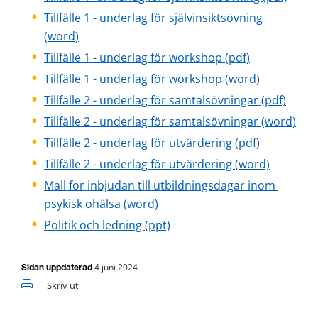
Tillfälle 1 - underlag för självinsiktsövning 
docx, 20 kB.
(word)
pptx, 132 kB.
Tillfälle 1 - underlag för workshop (pdf)
pptx, 132 k
Tillfälle 1 - underlag för workshop (word)
docx, 
Tillfälle 2 - underlag för samtalsövningar (pdf)
docx
Tillfälle 2 - underlag för samtalsövningar (word)
Tillfälle 2 - underlag för utvärdering (pdf)
docx, 20 
Tillfälle 2 - underlag för utvärdering (word)
Mall för inbjudan till utbildningsdagar inom 
docx, 209 kB.
psykisk ohälsa (word)
pptx, 3 MB.
Politik och ledning (ppt)
4 juni 2024
Sidan uppdaterad
Skriv ut