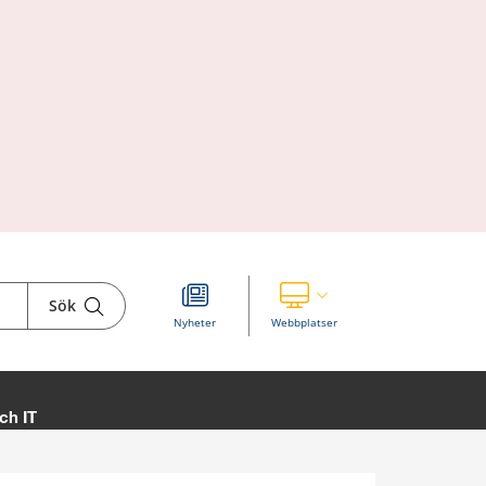
Sök
Visa våra andra webbplatser
Nyheter
Webbplatser
ch IT