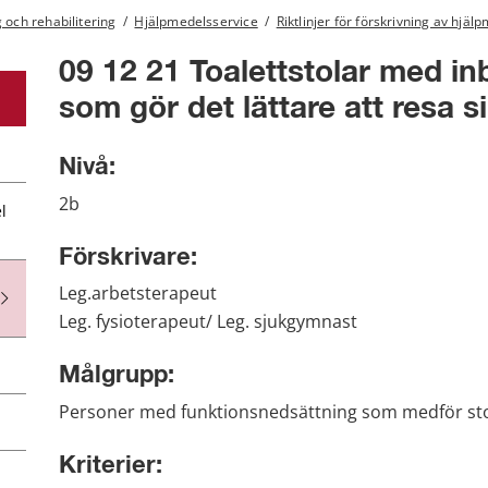
 och rehabilitering
/
Hjälpmedelsservice
/
Riktlinjer för förskrivning av hjä
09 12 21 Toalettstolar med in
som gör det lättare att resa s
Nivå:
2b
l
Förskrivare:
Leg.arbetsterapeut
Leg. fysioterapeut/ Leg. sjukgymnast
Målgrupp:
Personer med funktionsnedsättning som medför stor
Kriterier: