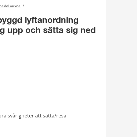
lpmedel vuxna
/
byggd lyftanordning 
ig upp och sätta sig ned
a svårigheter att sätta/resa.