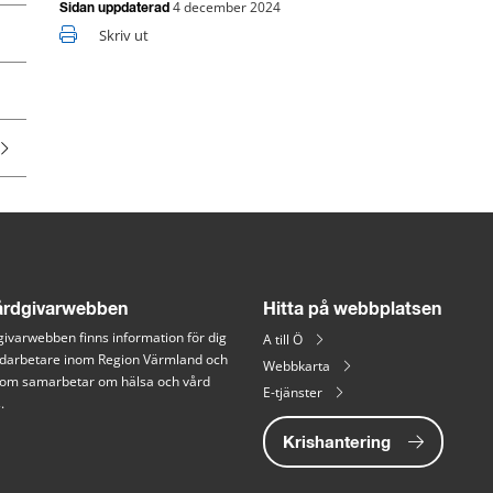
4 december 2024
Sidan uppdaterad
Skriv ut
rdgivarwebben
Hitta på webbplatsen
ivarwebben finns information för dig 
A till Ö
arbetare inom Region Värmland och 
Webbkarta
 som samarbetar om hälsa och vård 
E-tjänster
.
Krishantering