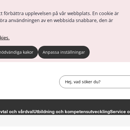
tt förbättra upplevelsen på vår webbplats. En cookie är
tt göra användningen av en webbsida snabbare, den är
kies.
nödvändiga kakor
Anpassa inställningar
Sök
tal och vårdval
Utbildning och kompetensutveckling
Service o