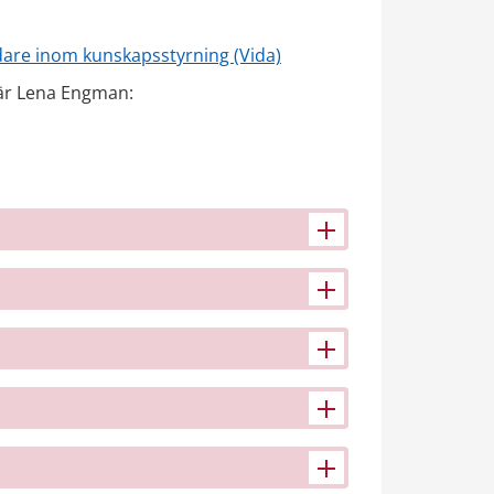
are inom kunskapsstyrning (Vida)
Utvecklingsledare för samtliga samverkansgrupper är Lena Engman: 