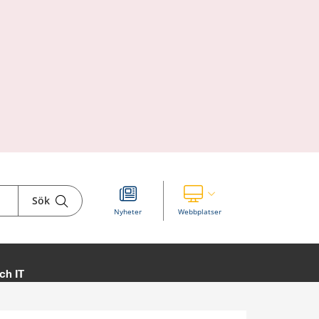
Sök
Visa våra andra webbplatser
Nyheter
Webbplatser
ch IT