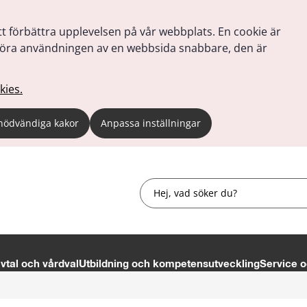
tt förbättra upplevelsen på vår webbplats. En cookie är
tt göra användningen av en webbsida snabbare, den är
kies.
nödvändiga kakor
Anpassa inställningar
Sök
tal och vårdval
Utbildning och kompetensutveckling
Service o