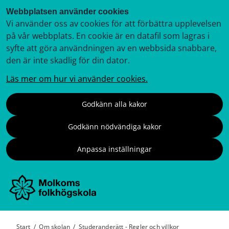
Webbplatsen använder cookies
Vi använder oss av cookies för att förbättra upplevelsen
på vår webbplats. En cookie är en datafil som lagras i
syfte att göra användningen av en webbsida snabbare,
den är inte skadlig för din dator.
Läs mer om hur vi använder cookies.
Godkänn alla kakor
Godkänn nödvändiga kakor
Anpassa inställningar
Start
/
Om skolan
/
Studeranderätt - Regler och villkor