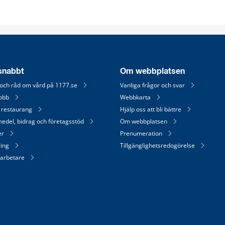
 snabbt
Om webbplatsen
 och råd om vård på 1177.se
Vanliga frågor och svar
jobb
Webbkarta
 restaurang
Hjälp oss att bli bättre
medel, bidrag och företagsstöd
Om webbplatsen
er
Prenumeration
ring
Tillgänglighetsredogörelse
arbetare