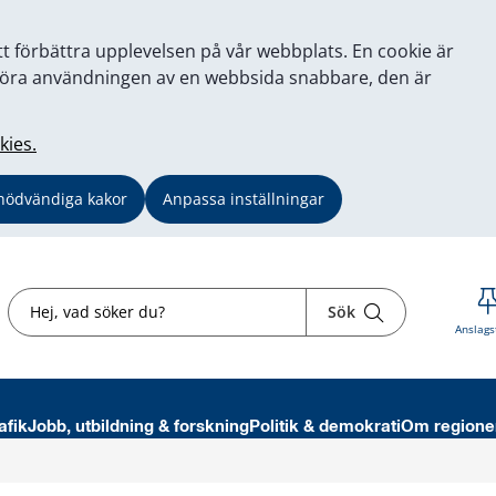
tt förbättra upplevelsen på vår webbplats. En cookie är
tt göra användningen av en webbsida snabbare, den är
kies.
nödvändiga kakor
Anpassa inställningar
Sök
Sök
Anslags
afik
Jobb, utbildning & forskning
Politik & demokrati
Om regione