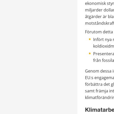
ekonomisk styrk
miljarder dolla
åtgärder är bla
motståndskraft
Förutom detta 
Infört nya 
koldioxidma
Presentera
från fossil
Genom dessa ini
EU:s engagemang
förbättra det g
samt främja in
klimatförändri
Klimatarbe