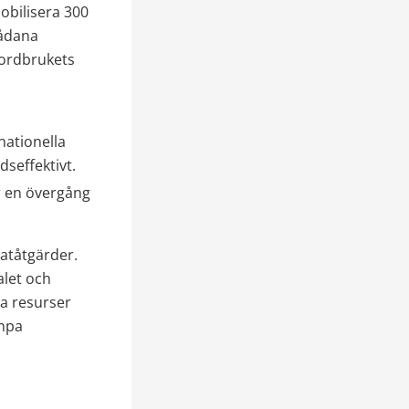
obilisera 300 
ådana 
jordbrukets 
ationella 
dseffektivt.
 en övergång 
atåtgärder. 
let och 
a resurser 
mpa 