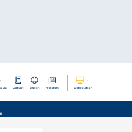
Visa våra andra webbplatser
tavla
Lättläst
English
Pressrum
Webbplatser
n