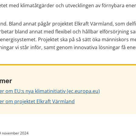
etet med klimatåtgärder och utvecklingen av förnybara energ
nd. Bland annat pågår projektet Elkraft Värmland, som delfi
rbetar bland annat med flexibel och hållbar elförsörjning s
energisystemet. Projektet ska på så sätt öka människors m
ngar vi står inför, samt genom innovativa lösningar få ener
 mer
r om EU:s nya klimatinitiativ (ec.europa.eu)
er om projektet Elkraft Värmland
9 november 2024