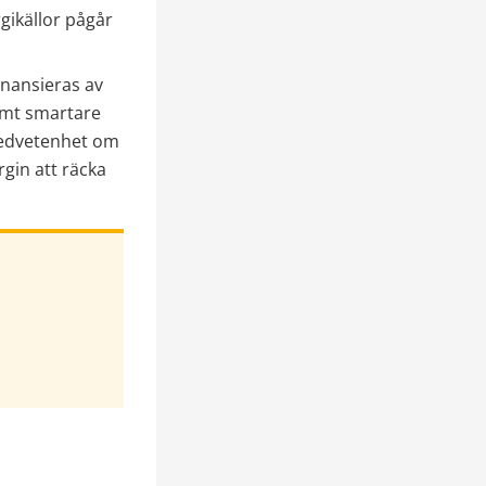
ikällor pågår 
nansieras av 
amt smartare 
edvetenhet om 
gin att räcka 