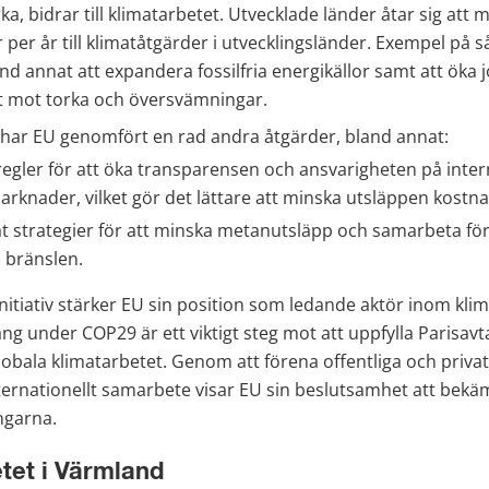
a, bidrar till klimatarbetet. Utvecklade länder åtar sig att m
r per år till klimatåtgärder i utvecklingsländer. Exempel på s
nd annat att expandera fossilfria energikällor samt att öka 
 mot torka och översvämningar.
har EU genomfört en rad andra åtgärder, bland annat:
regler för att öka transparensen och ansvarigheten på intern
rknader, vilket gör det lättare att minska utsläppen kostna
t strategier för att minska metanutsläpp och samarbeta för
a bränslen.
tiativ stärker EU sin position som ledande aktör inom klim
 under COP29 är ett viktigt steg mot att uppfylla Parisavta
lobala klimatarbetet. Genom att förena offentliga och privat
ternationellt samarbete visar EU sin beslutsamhet att bekä
ngarna.
tet i Värmland