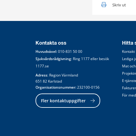
Skriv ut
Kontakta oss
Hitta
Huvudväxel
: 
010-831 50 00
Kontakt
Sjukvårdsrådgivning
: Ring 
1177
 eller besök 
Lediga 
1177.se
Mat och
Projekt
Adress
: Region Värmland
E-tjänst
651 82 Karlstad
Organisationsnummer:
 232100-0156
Fakture
För med
Fler kontaktuppgifter