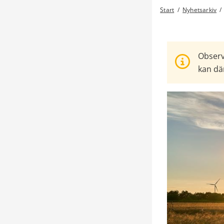
Start
/
Nyhetsarkiv
/
Observ
kan där