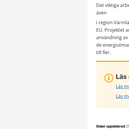
Det viktiga arb
även
i region Värmla
EU. Projektet a
användning av 
de energiutmani
till fler.
Läs
Läs me
Läs m
2
Sidan uppdaterad