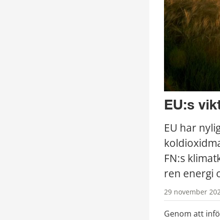
EU:s vik
EU har nyli
koldioxidma
FN:s klimatk
ren energi 
29 november 202
Genom att införa