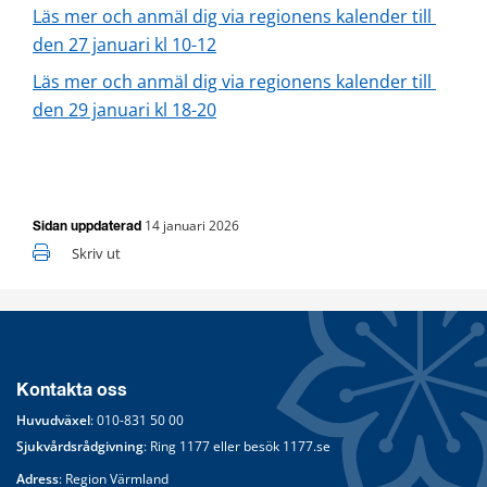
Läs mer och anmäl dig via regionens kalender till 
den 27 januari kl 10-12
Läs mer och anmäl dig via regionens kalender till 
den 29 januari kl 18-20
14 januari 2026
Sidan uppdaterad
Skriv ut
Kontakta oss
Huvudväxel
: 
010-831 50 00
Sjukvårdsrådgivning
: Ring 
1177
 eller besök 
1177.se
Adress
: Region Värmland