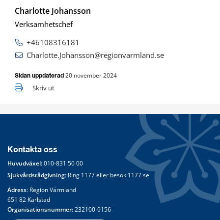
Charlotte Johansson
Verksamhetschef
+46108316181
Charlotte.Johansson@regionvarmland.se
20 november 2024
Sidan uppdaterad
Skriv ut
Kontakta oss
Huvudväxel
: 
010-831 50 00
Sjukvårdsrådgivning
: Ring 
1177
 eller besök 
1177.se
Adress
: Region Värmland
651 82 Karlstad
Organisationsnummer:
 232100-0156