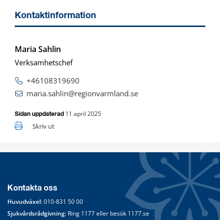
Kontaktinformation
Maria Sahlin
Verksamhetschef
+46108319690
maria.sahlin@regionvarmland.se
11 april 2025
Sidan uppdaterad
Skriv ut
Kontakta oss
Huvudväxel
: 
010-831 50 00
Sjukvårdsrådgivning
: Ring 
1177
 eller besök 
1177.se