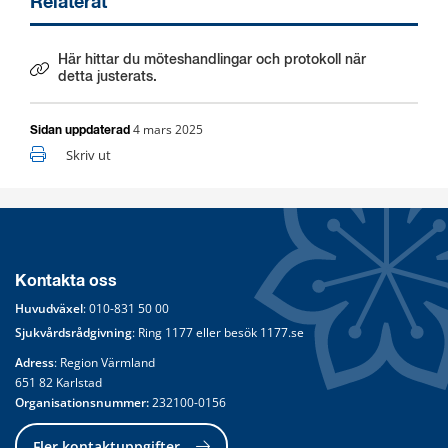
Relaterat
Här hittar du möteshandlingar och protokoll när
Länk till annan webbplats.
detta justerats.
4 mars 2025
Sidan uppdaterad
Skriv ut
Kontakta oss
Huvudväxel
: 
010-831 50 00
Sjukvårdsrådgivning
: Ring 
1177
 eller besök 
1177.se
Adress
: Region Värmland
651 82 Karlstad
Organisationsnummer:
 232100-0156
Fler kontaktuppgifter