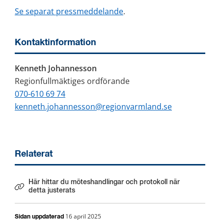
Se separat pressmeddelande
.
Kontaktinformation
Kenneth Johannesson
Regionfullmäktiges ordförande
070-610 69 74
kenneth.johannesson@regionvarmland.se
Relaterat
Här hittar du möteshandlingar och protokoll när
Länk till annan webbplats.
detta justerats
16 april 2025
Sidan uppdaterad