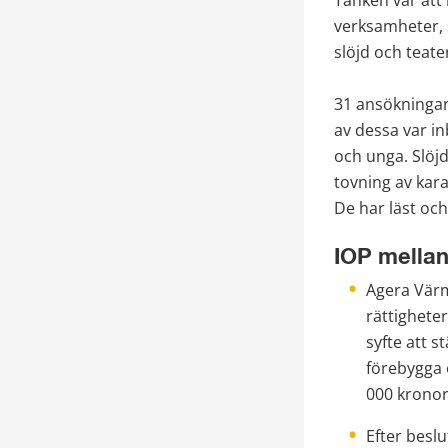
verksamheter, s
slöjd och teate
31 ansökningar
av dessa var i
och unga. Slöj
tovning av kara
De har läst och
IOP mella
Agera Värm
rättigheter
syfte att 
förebygga 
000 kronor
Efter besl