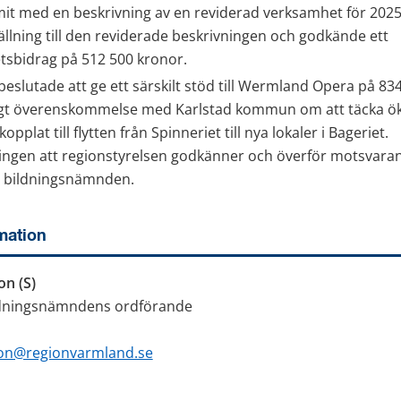
it med en beskrivning av en reviderad verksamhet för 202
ällning till den reviderade beskrivningen och godkände ett 
sbidrag på 512 500 kronor.
slutade att ge ett särskilt stöd till Wermland Opera på 834
igt överenskommelse med Karlstad kommun om att täcka ök
pplat till flytten från Spinneriet till nya lokaler i Bageriet. 
ingen att regionstyrelsen godkänner och överför motsvarand
h bildningsnämnden.
mation
n (S)
ildningsnämndens ordförande
on@regionvarmland.se