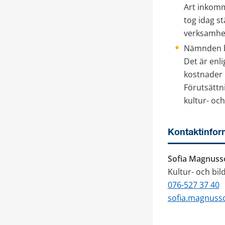
Art inkomm
tog idag st
verksamhet
Nämnden be
Det är enl
kostnader ko
Förutsättn
kultur- oc
Kontaktinfor
Sofia Magnusso
Kultur- och b
076-527 37 40
sofia.magnuss