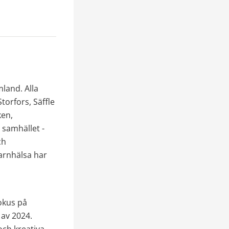
and. Alla 
orfors, Säffle 
en, 
samhället - 
h 
arnhälsa har 
kus på 
av 2024. 
ch kreativa 