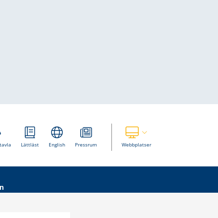
Visa våra andra webbplatser
tavla
Lättläst
English
Pressrum
Webbplatser
n