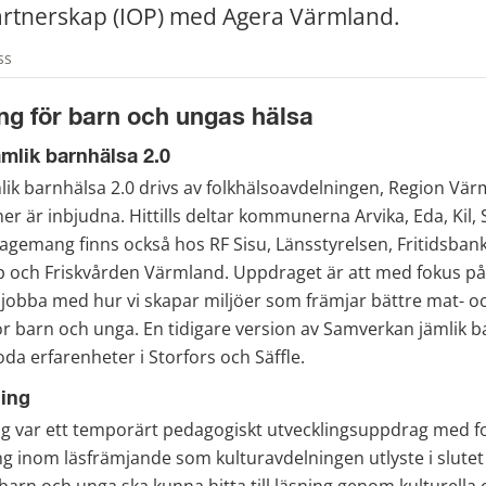
partnerskap (IOP) med Agera Värmland.
ss
ng för barn och ungas hälsa
mlik barnhälsa 2.0
k barnhälsa 2.0 drivs av folkhälsoavdelningen, Region Värml
 är inbjudna. Hittills deltar kommunerna Arvika, Eda, Kil, St
agemang finns också hos RF Sisu, Länsstyrelsen, Fritidsbank
 och Friskvården Värmland. Uppdraget är att med fokus på 
- jobba med hur vi skapar miljöer som främjar bättre mat- oc
r barn och unga. En tidigare version av Samverkan jämlik b
a erfarenheter i Storfors och Säffle.
ning
ing var ett temporärt pedagogiskt utvecklingsuppdrag med fo
g inom läsfrämjande som kulturavdelningen utlyste i slutet 
barn och unga ska kunna hitta till läsning genom kulturella o