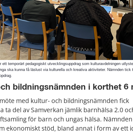
ar ett temporärt pedagogiskt utvecklingsuppdrag som kulturavdelningen utlyste 
nga ska kunna få läslust via kulturella och kreativa aktiviteter. Nämnden tick 
uppdrag.
och bildningsnämnden i korthet 6
möte med kultur- och bildningsnämnden fick 
 ta del av Samverkan jämlik barnhälsa 2.0 och V
aftsamling för barn och ungas hälsa. Nämnden 
om ekonomiskt stöd, bland annat i form av ett i