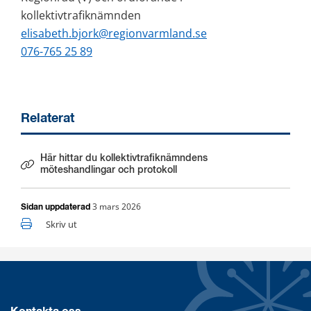
kollektivtrafiknämnden
elisabeth.bjork@regionvarmland.se
076-765 25 89
Relaterat
Här hittar du kollektivtrafiknämndens
Länk till annan webbplats.
möteshandlingar och protokoll
3 mars 2026
Sidan uppdaterad
Skriv ut