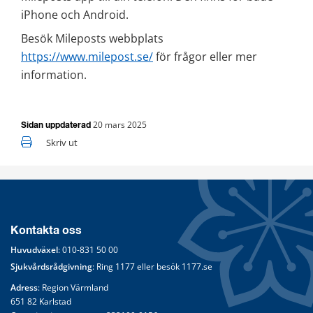
iPhone och Android.
Besök Mileposts webbplats 
https://www.milepost.se/
 för frågor eller mer 
information.
20 mars 2025
Sidan uppdaterad
Skriv ut
Kontakta oss
Huvudväxel
: 
010-831 50 00
Sjukvårdsrådgivning
: Ring 
1177
 eller besök 
1177.se
Adress
: Region Värmland
651 82 Karlstad