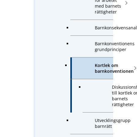
för arbetet
med barnets
rättigheter
Barnkonsekvensanal
Barnkonventionens
grundprinciper
Kortlek om
barnkonventionen
Diskussions
till kortlek 
barnets
rättigheter
Utvecklingsgrupp
barnrätt