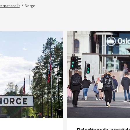
ternationellt
/
Norge