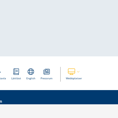
Visa våra andra webbplatser
tavla
Lättläst
English
Pressrum
Webbplatser
n