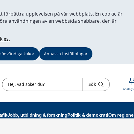
tt förbättra upplevelsen på vår webbplats. En cookie är
tt göra användningen av en webbsida snabbare, den är
kies.
nödvändiga kakor
Anpassa inställningar
Sök
Sök
Anslags
afik
Jobb, utbildning & forskning
Politik & demokrati
Om regione