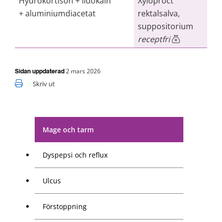
Hydrokortison + lidokain
Xyloproct
+ aluminiumdiacetat
rektalsalva,
suppositorium
receptfri
2 mars 2026
Sidan uppdaterad
Skriv ut
Mage och tarm
Dyspepsi och reflux
Ulcus
Förstoppning