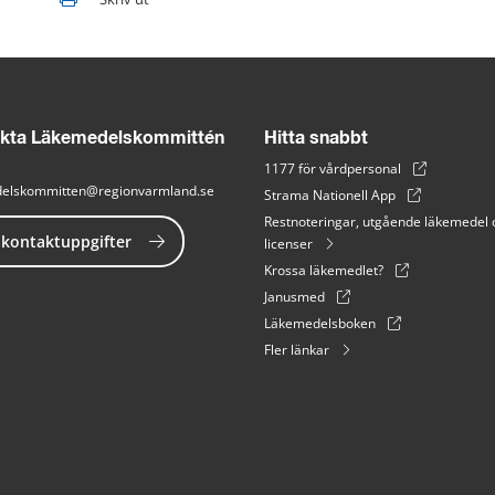
kta Läkemedelskommittén
Hitta snabbt
1177 för vårdpersonal
elskommitten@regionvarmland.se
Strama Nationell App
Restnoteringar, utgående läkemedel 
 kontaktuppgifter
licenser
Krossa läkemedlet?
Janusmed
Läkemedelsboken
Fler länkar