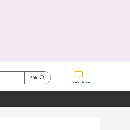
Sök
Visa våra andra webbplatser
Webbplatser