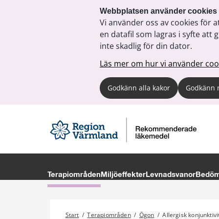
Webbplatsen använder cookies
Vi använder oss av cookies för a
en datafil som lagras i syfte a
inte skadlig för din dator.
Läs mer om hur vi använder coo
Godkänn alla kakor
Godkänn 
Terapiområden
Miljöeffekter
Levnadsvanor
Bedöma
Start
/
Terapiområden
/
Ögon
/
Allergisk konjunktivi