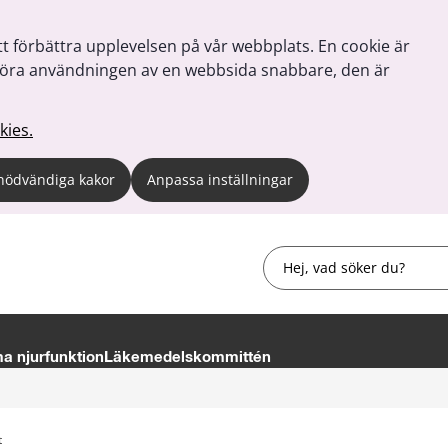
tt förbättra upplevelsen på vår webbplats. En cookie är
tt göra användningen av en webbsida snabbare, den är
kies.
nödvändiga kakor
Anpassa inställningar
Sök
 njurfunktion
Läkemedelskommittén
t