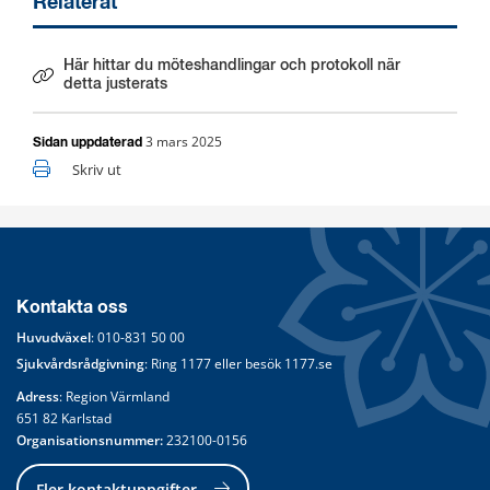
Relaterat
Här hittar du möteshandlingar och protokoll när
Länk till annan webbplats.
detta justerats
3 mars 2025
Sidan uppdaterad
Skriv ut
Kontakta oss
Huvudväxel
: 
010-831 50 00
Sjukvårdsrådgivning
: Ring 
1177
 eller besök 
1177.se
Adress
: Region Värmland
651 82 Karlstad
Organisationsnummer:
 232100-0156
Fler kontaktuppgifter