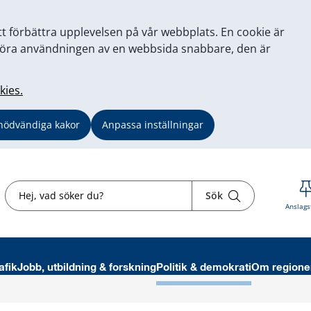
tt förbättra upplevelsen på vår webbplats. En cookie är
tt göra användningen av en webbsida snabbare, den är
kies.
nödvändiga kakor
Anpassa inställningar
Sök
Sök
Anslags
afik
Jobb, utbildning & forskning
Politik & demokrati
Om regione