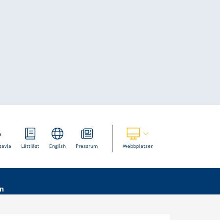
Visa våra andra webbplatser
tavla
Lättläst
English
Pressrum
Webbplatser
n