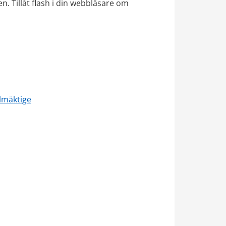
n. Tillåt flash i din webbläsare om 
llmäktige