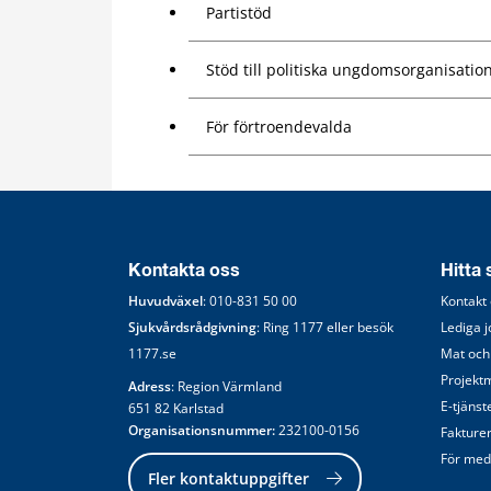
Partistöd
Stöd till politiska ungdomsorganisatio
För förtroendevalda
Kontakta oss
Hitta
Huvudväxel
: 
010-831 50 00
Kontakt
Sjukvårdsrådgivning
: Ring 
1177
 eller besök 
Lediga 
1177.se
Mat och
Projekt
Adress
: Region Värmland
E-tjänst
651 82 Karlstad
Organisationsnummer:
 232100-0156
Fakture
För med
Fler kontaktuppgifter