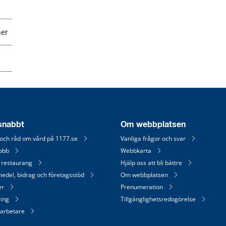
ner
 snabbt
Om webbplatsen
 och råd om vård på 1177.se
Vanliga frågor och svar
jobb
Webbkarta
 restaurang
Hjälp oss att bli bättre
medel, bidrag och företagsstöd
Om webbplatsen
er
Prenumeration
ring
Tillgänglighetsredogörelse
arbetare