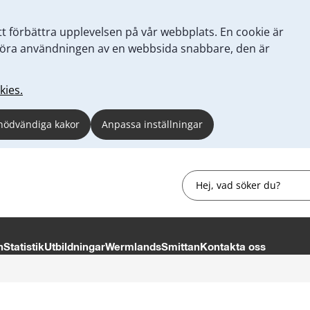
tt förbättra upplevelsen på vår webbplats. En cookie är
tt göra användningen av en webbsida snabbare, den är
kies.
nödvändiga kakor
Anpassa inställningar
Sök
n
Statistik
Utbildningar
WermlandsSmittan
Kontakta oss