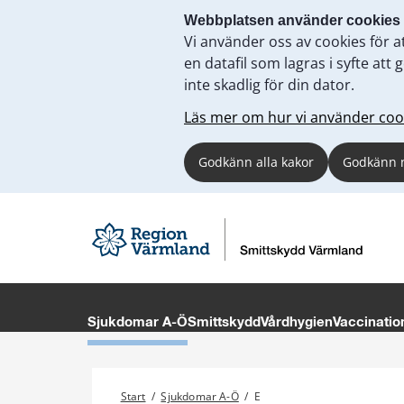
Webbplatsen använder cookies
Vi använder oss av cookies för a
en datafil som lagras i syfte a
inte skadlig för din dator.
Läs mer om hur vi använder coo
Godkänn alla kakor
Godkänn 
Sjukdomar A-Ö
Smittskydd
Vårdhygien
Vaccinatio
Start
/
Sjukdomar A-Ö
/
E