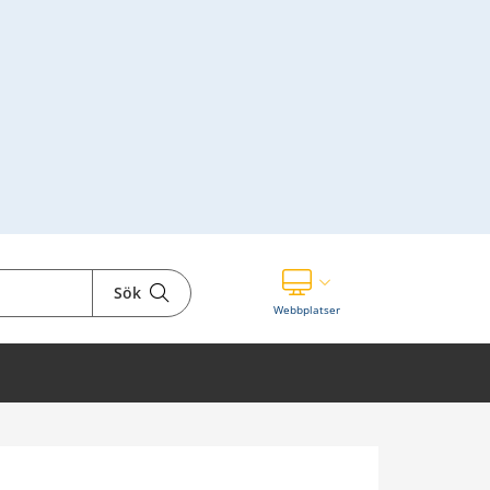
Sök
Visa våra andra webbplatser
Webbplatser