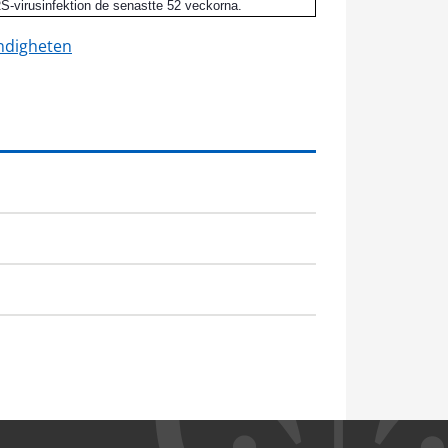
RS-virusinfektion de senastte 52 veckorna.
yndigheten