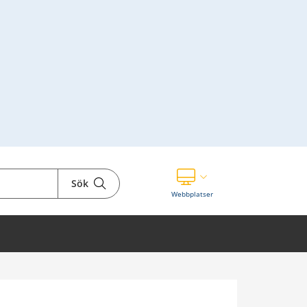
Sök
Visa våra andra webbplatser
Webbplatser