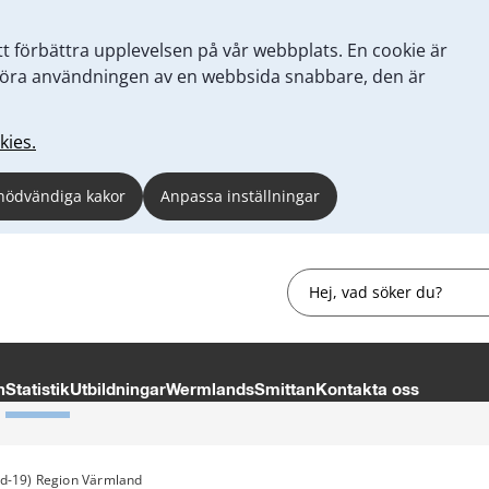
tt förbättra upplevelsen på vår webbplats. En cookie är
tt göra användningen av en webbsida snabbare, den är
kies.
nödvändiga kakor
Anpassa inställningar
Sök
n
Statistik
Utbildningar
WermlandsSmittan
Kontakta oss
vid-19) Region Värmland