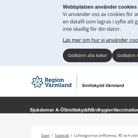
Webbplatsen använder cookies
Vi använder oss av cookies för a
en datafil som lagras i syfte a
inte skadlig för din dator.
Läs mer om hur vi använder coo
Godkänn alla kakor
Godkänn 
Sjukdomar A-Ö
Smittskydd
Vårdhygien
Vaccinatio
Start
/
Statistik
/
Luftvägsvirus (influensa, RS och co