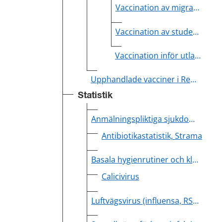
Vaccination av migranter
Vaccination av studenter inom vården
Vaccination inför utlandsresa
Upphandlade vacciner i Region Värmland
Statistik
Anmälningspliktiga sjukdomar
Antibiotikastatistik, Strama
Basala hygienrutiner och klädregler (BHK)
Calicivirus
Luftvägsvirus (influensa, RS och covid-19) Region Värmland