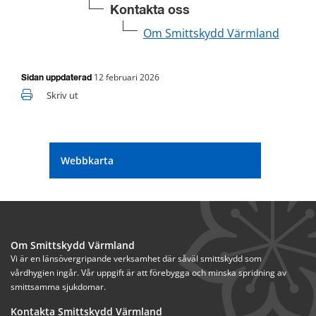
Kontakta oss
Om Smittskydd Värmland
12 februari 2026
Sidan uppdaterad
Skriv ut
Webbkarta
Om Smittskydd Värmland
Vi är en länsövergripande verksamhet där såväl smittskydd som 
vårdhygien ingår. Vår uppgift är att förebygga och minska spridning av 
smittsamma sjukdomar.
Kontakta Smittskydd Värmland