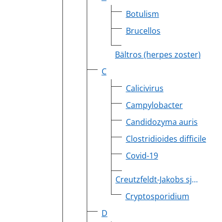
Botulism
Brucellos
Bältros (herpes zoster)
C
Calicivirus
Campylobacter
Candidozyma auris
Clostridioides difficile
Covid-19
Creutzfeldt-Jakobs sjukdom
Cryptosporidium
D