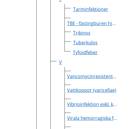
Tarminfektioner
TBE - fästingburen hjärninflammation
Trikinos
Tuberkulos
Tyfoidfeber
V
Vancomycinresistenta enterokocker (VRE)
Vattkoppor (varicellae)
Vibrioinfektion exkl. kolera
Virala hemorragiska febrar (VHF) exkl. denguefeber och sorkfeber