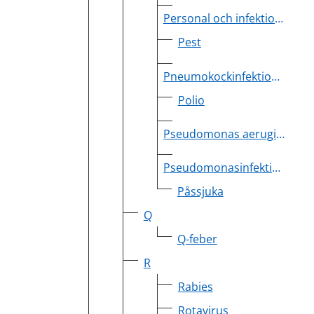
Personal och infektioner
Pest
Pneumokockinfektion, invasiv
Polio
Pseudomonas aeruginosa, multiresistent
Pseudomonasinfektion
Påssjuka
Q
Q-feber
R
Rabies
Rotavirus