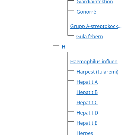
Giardiainfektion
Gonorré
Grupp A-streptokocker (GAS)
Gula febern
H
Haemophilus influenzae, invasiv
Harpest (tularemi)
Hepatit A
Hepatit B
Hepatit C
Hepatit D
Hepatit E
Herpes