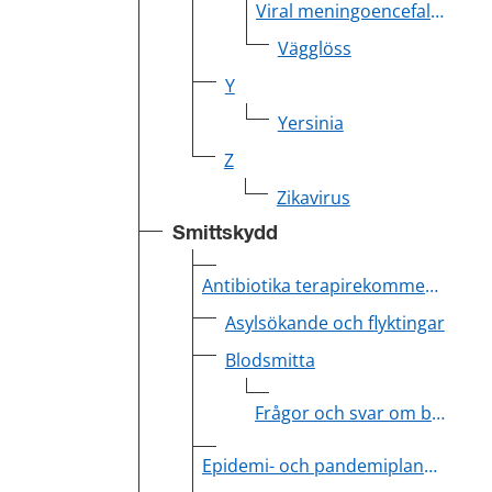
Viral meningoencefalit (exkl. TBE)
Vägglöss
Y
Yersinia
Z
Zikavirus
Smittskydd
Antibiotika terapirekommendationer
Asylsökande och flyktingar
Blodsmitta
Frågor och svar om blodsmittemärkning av journaler
Epidemi- och pandemiplan Region Värmland