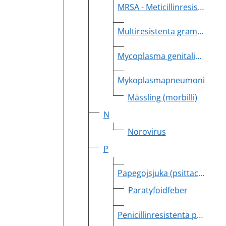
MRSA - Meticillinresistenta gula stafylokocker
Multiresistenta gramnegativa bakterier (ej ESBL eller ESBLcarba)
Mycoplasma genitalium
Mykoplasmapneumoni
Mässling (morbilli)
N
Norovirus
P
Papegojsjuka (psittacos)
Paratyfoidfeber
Penicillinresistenta pneumokocker, PRP