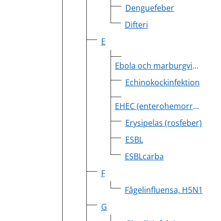
Denguefeber
Difteri
E
Ebola och marburgvirusinfektion
Echinokockinfektion
EHEC (enterohemorragisk E. coli)
Erysipelas (rosfeber)
ESBL
ESBLcarba
F
Fågelinfluensa, H5N1
G