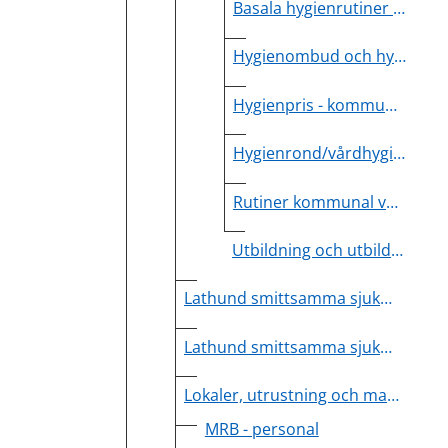
Basala hygienrutiner och HALT kommunal vård
Hygienombud och hygienansvarig sjuksköterska kommunal vård
Hygienpris - kommunal vård
Hygienrond/vårdhygienisk egenkontroll kommunal vård
Rutiner kommunal vård
Utbildning och utbildningsmaterial kommunal vård
Lathund smittsamma sjukdomar inom slutenvården
Lathund smittsamma sjukdomar inom öppenvården
Lokaler, utrustning och material
MRB - personal