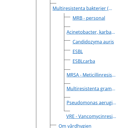
Multiresistenta bakterier (MRB)
MRB - personal
Acinetobacter, karbapenemresistenta
Candidozyma auris
ESBL
ESBLcarba
MRSA - Meticillinresistenta gula stafylokocker
Multiresistenta gramnegativa bakterier (ej ESBL eller ESBLcarba)
Pseudomonas aeruginosa, multiresistent
VRE - Vancomycinresistenta enterokocker
Om vårdhygien