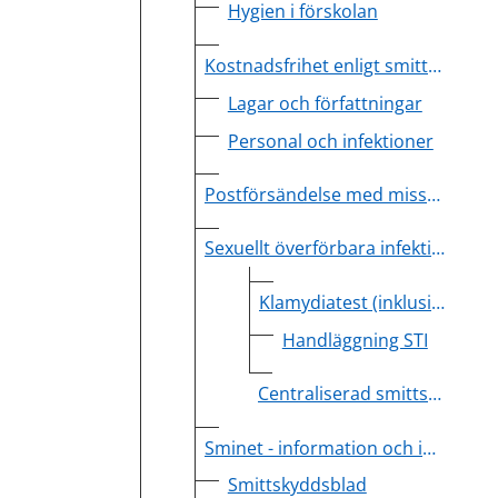
Hygien i förskolan
Kostnadsfrihet enligt smittskyddslagen
Lagar och författningar
Personal och infektioner
Postförsändelse med misstänkt farligt ämne
Sexuellt överförbara infektioner (STI)
Klamydiatest (inklusive gonorrétest) via nätet
Handläggning STI
Centraliserad smittspårning av klamydia
Sminet - information och inloggning
Smittskyddsblad