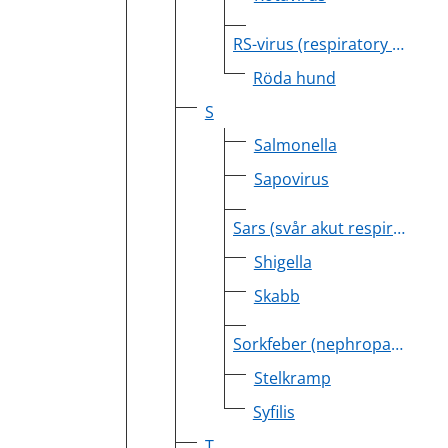
RS-virus (respiratory syncytial virus)
Röda hund
S
Salmonella
Sapovirus
Sars (svår akut respiratorisk sjukdom)
Shigella
Skabb
Sorkfeber (nephropathia epidemica)
Stelkramp
Syfilis
T