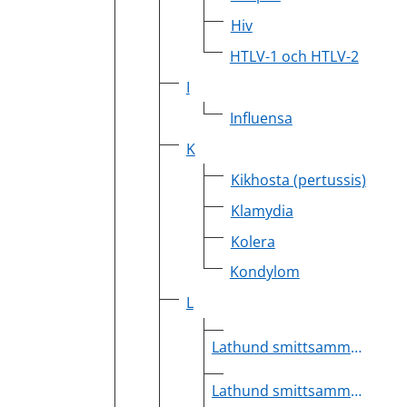
Hiv
HTLV-1 och HTLV-2
I
Influensa
K
Kikhosta (pertussis)
Klamydia
Kolera
Kondylom
L
Lathund smittsamma sjukdomar inom slutenvården
Lathund smittsamma sjukdomar inom öppenvården