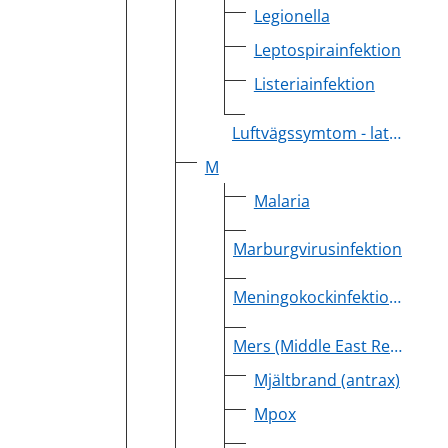
Legionella
Leptospirainfektion
Listeriainfektion
Luftvägssymtom - lathund och rutiner
M
Malaria
Marburgvirusinfektion
Meningokockinfektion, invasiv
Mers (Middle East Respiratory Syndrome)
Mjältbrand (antrax)
Mpox