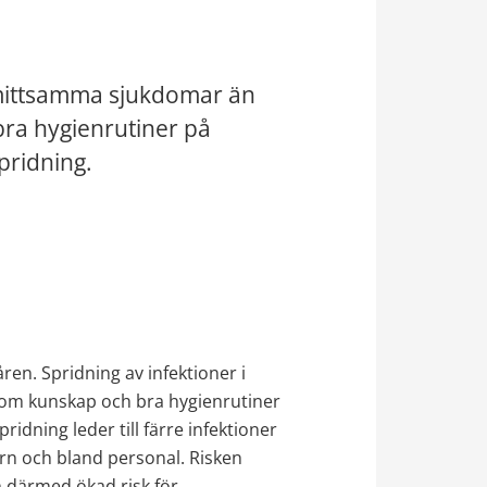
smittsamma sjukdomar än 
a hygienrutiner på 
pridning.
en. Spridning av infektioner i 
om kunskap och bra hygienrutiner 
dning leder till färre infektioner 
arn och bland personal. Risken 
 därmed ökad risk för 