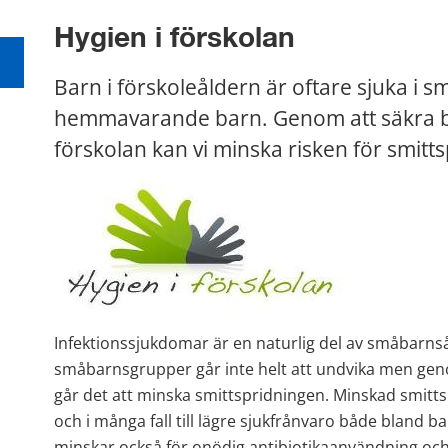
Hygien i förskolan
Barn i förskoleåldern är oftare sjuka i 
hemmavarande barn. Genom att säkra br
förskolan kan vi minska risken för smitts
Infektionssjukdomar är en naturlig del av småbarnsår
småbarnsgrupper går inte helt att undvika men gen
går det att minska smittspridningen. Minskad smittspri
och i många fall till lägre sjukfrånvaro både bland b
minskar också för onödig antibiotikaanvändning och