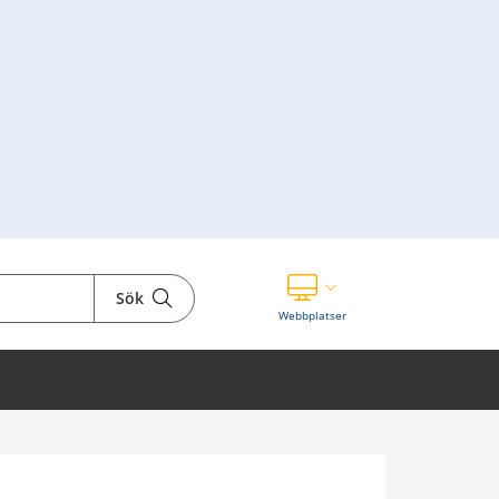
Sök
Visa våra andra webbplatser
Webbplatser