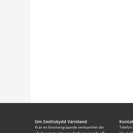
Om Smittskydd Värmland
Konta
Vi är en länsövergripande verksamhet där 
Telefon