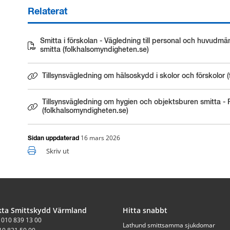
Relaterat
Smitta i förskolan - Vägledning till personal och huvudmä
Länk till annan webbplats.
smitta (folkhalsomyndigheten.se)
Tillsynsvägledning om hälsoskydd i skolor och förskolor 
Länk till annan webbplats.
Tillsynsvägledning om hygien och objektsburen smitta -
Länk till annan webbplats.
(folkhalsomyndigheten.se)
16 mars 2026
Sidan uppdaterad
Skriv ut
kta Smittskydd Värmland
Hitta snabbt
: 010 839 13 00
Lathund smittsamma sjukdomar