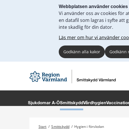
Webbplatsen använder cookies
Vi använder oss av cookies för a
en datafil som lagras i syfte a
inte skadlig för din dator.
Läs mer om hur vi använder coo
Godkänn alla kakor
Godkänn 
Sjukdomar A-Ö
Smittskydd
Vårdhygien
Vaccinatio
Start
/
Smittskydd
/
Hygien i förskolan