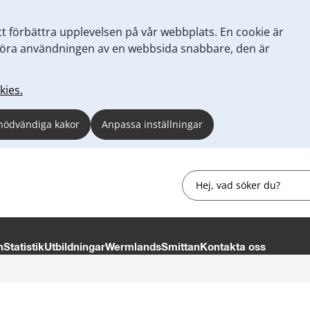
tt förbättra upplevelsen på vår webbplats. En cookie är
tt göra användningen av en webbsida snabbare, den är
kies.
nödvändiga kakor
Anpassa inställningar
Sök
n
Statistik
Utbildningar
WermlandsSmittan
Kontakta oss