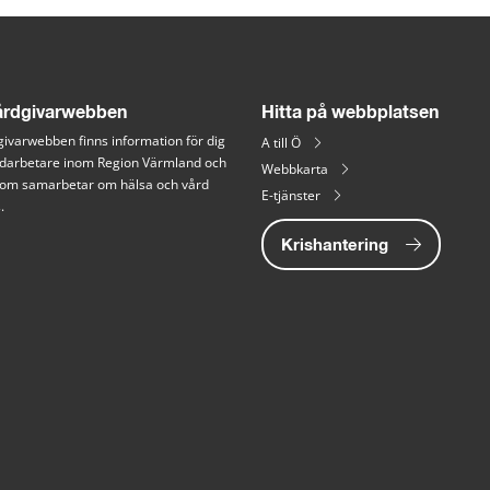
rdgivarwebben
Hitta på webbplatsen
ivarwebben finns information för dig 
A till Ö
arbetare inom Region Värmland och 
Webbkarta
 som samarbetar om hälsa och vård 
E-tjänster
.
Krishantering