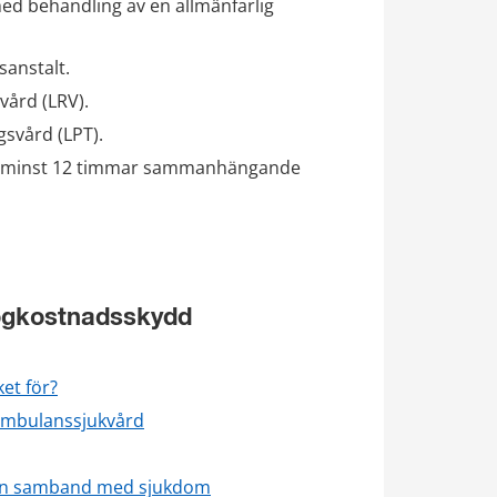
d behandling av en allmänfarlig 
sanstalt.
 vård (LRV).
gsvård (LPT).
et minst 12 timmar sammanhängande 
högkostnadsskydd
ket för?
 ambulanssjukvård
utan samband med sjukdom