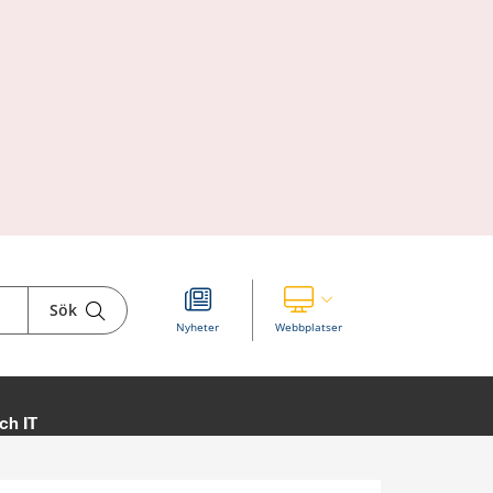
Sök
Visa våra andra webbplatser
Nyheter
Webbplatser
ch IT