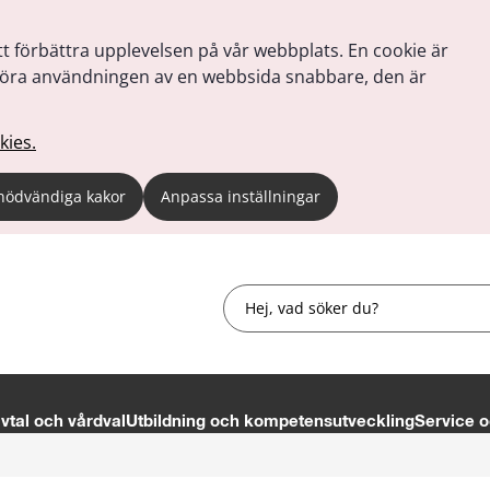
tt förbättra upplevelsen på vår webbplats. En cookie är
tt göra användningen av en webbsida snabbare, den är
kies.
nödvändiga kakor
Anpassa inställningar
Sök
tal och vårdval
Utbildning och kompetensutveckling
Service o