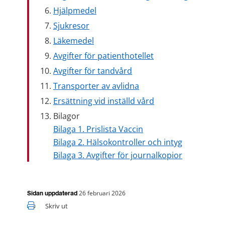
Hjälpmedel
Sjukresor
Läkemedel
Avgifter för patienthotellet
Avgifter för tandvård
Transporter av avlidna
Ersättning vid inställd vård
Bilagor 
Bilaga 1. Prislista Vaccin
Bilaga 2. Hälsokontroller och intyg
Bilaga 3. Avgifter för journalkopior
26 februari 2026
Sidan uppdaterad
Skriv ut