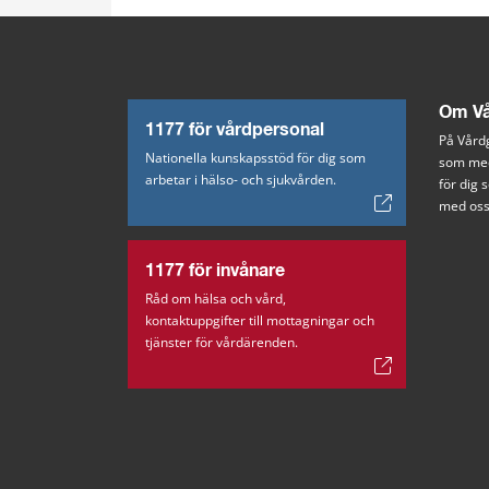
Om Vå
1177 för vårdpersonal
På Vårdg
Nationella kunskapsstöd för dig som
som med
arbetar i hälso- och sjukvården.
för dig
med oss
1177 för invånare
Råd om hälsa och vård,
kontaktuppgifter till mottagningar och
tjänster för vårdärenden.