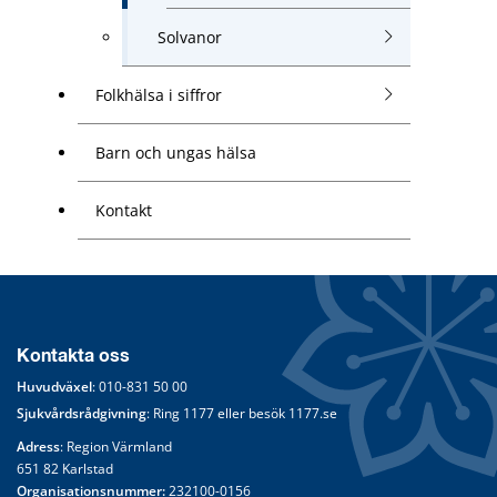
Solvanor
Folkhälsa i siffror
Barn och ungas hälsa
Kontakt
Kontakta oss
Huvudväxel
: 
010-831 50 00
Sjukvårdsrådgivning
: Ring 
1177
 eller besök 
1177.se
Adress
: Region Värmland
651 82 Karlstad
Organisationsnummer:
 232100-0156