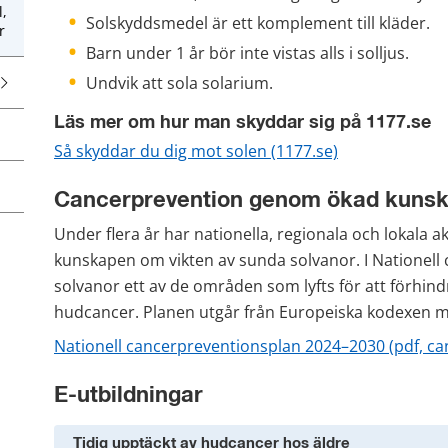
l,
Solskyddsmedel är ett komplement till kläder.
r
Barn under 1 år bör inte vistas alls i solljus.
Undvik att sola solarium.
Läs mer om hur man skyddar sig på 1177.se
Så skyddar du dig mot solen (1177.se)
Cancerprevention genom ökad kuns
Under flera år har nationella, regionala och lokala a
kunskapen om vikten av sunda solvanor. I Nationell
solvanor ett av de områden som lyfts för att förhindr
hudcancer. Planen utgår från Europeiska kodexen m
Nationell cancerpreventionsplan 2024–2030 (pdf, c
E-utbildningar
Tidig upptäckt av hudcancer hos äldre