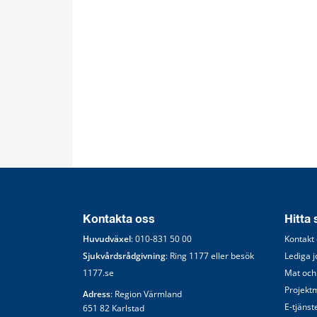
Kontakta oss
Hitta
Huvudväxel
: 
010-831 50 00
Kontakt
Sjukvårdsrådgivning
: Ring 
1177
 eller besök 
Lediga 
1177.se
Mat och
Projekt
Adress
: Region Värmland
E-tjänst
651 82 Karlstad