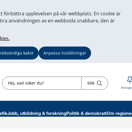
tt förbättra upplevelsen på vår webbplats. En cookie är
tt göra användningen av en webbsida snabbare, den är
kies.
nödvändiga kakor
Anpassa inställningar
Sök
Sök
Anslags
afik
Jobb, utbildning & forskning
Politik & demokrati
Om regione