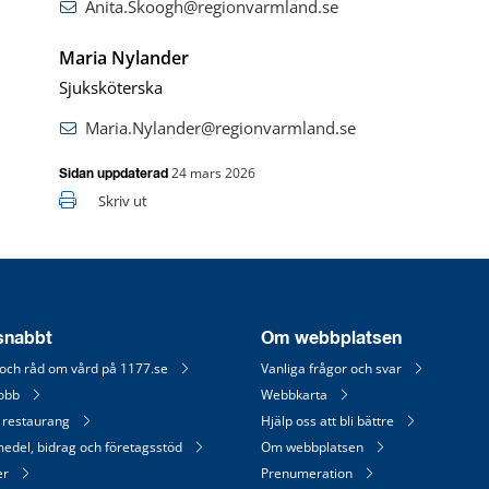
Anita.Skoogh@regionvarmland.se
Maria Nylander
Sjuksköterska
Maria.Nylander@regionvarmland.se
24 mars 2026
Sidan uppdaterad
Skriv ut
 snabbt
Om webbplatsen
 och råd om vård på 1177.se
Vanliga frågor och svar
jobb
Webbkarta
 restaurang
Hjälp oss att bli bättre
medel, bidrag och företagsstöd
Om webbplatsen
er
Prenumeration