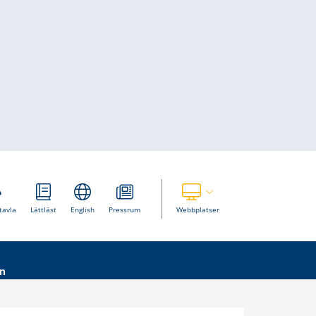
Visa våra andra webbplatser
tavla
Lättläst
English
Pressrum
Webbplatser
n