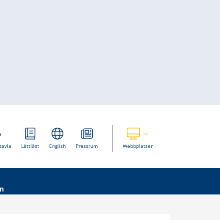
Visa våra andra webbplatser
tavla
Lättläst
English
Pressrum
Webbplatser
n