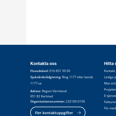
Kontakta oss
Hitta
Huvudväxel
: 
010-831 50 00
Kontakt
Sjukvårdsrådgivning
: Ring 
1177
 eller besök 
Lediga 
1177.se
Mat och
Projekt
Adress
: Region Värmland
E-tjänst
651 82 Karlstad
Organisationsnummer:
 232100-0156
Fakture
För med
Fler kontaktuppgifter