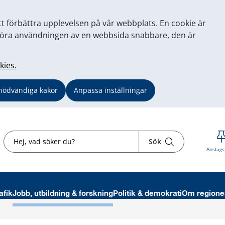
tt förbättra upplevelsen på vår webbplats. En cookie är
tt göra användningen av en webbsida snabbare, den är
kies.
nödvändiga kakor
Anpassa inställningar
Sök
Sök
Anslags
afik
Jobb, utbildning & forskning
Politik & demokrati
Om regione