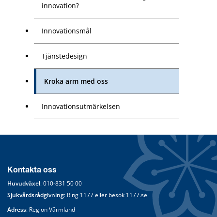
innovation?
Innovationsmål
Tjänstedesign
Kroka arm med oss
Innovationsutmärkelsen
Kontakta oss
Huvudväxel
: 
010-831 50 00
Sjukvårdsrådgivning
: Ring 
1177
 eller besök 
1177.se
Adress
: Region Värmland