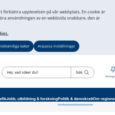
tt förbättra upplevelsen på vår webbplats. En cookie är
tt göra användningen av en webbsida snabbare, den är
kies.
nödvändiga kakor
Anpassa inställningar
Sök
Sök
Anslags
afik
Jobb, utbildning & forskning
Politik & demokrati
Om regione