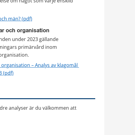
lse om något som varje enskild 
pdf, 361 kB.
 och män? (pdf)
ar och organisation
mnden under 2023 gällande 
ningars primärvård inom 
organisation.
 organisation – Analys av klagomål 
pdf, 533 kB.
 (pdf)
äldre analyser är du välkommen att 