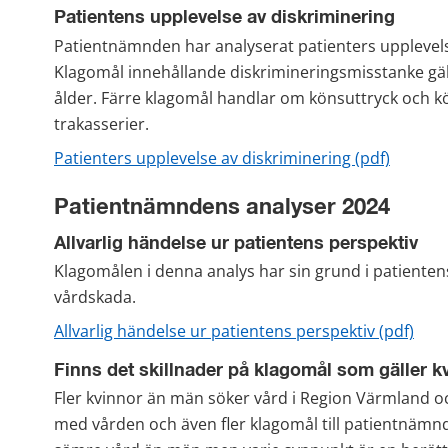
Patientens upplevelse av diskriminering
Patientnämnden har analyserat patienters upplevels
Klagomål innehållande diskrimineringsmisstanke gälle
ålder. Färre klagomål handlar om könsuttryck och kö
trakasserier.
pdf, 265
Patienters upplevelse av diskriminering (pdf)
Patientnämndens analyser 2024
Allvarlig händelse ur patientens perspektiv
Klagomålen i denna analys har sin grund i patientens 
vårdskada.
pdf,
Allvarlig händelse ur patientens perspektiv (pdf)
Finns det skillnader på klagomål som gäller 
Fler kvinnor än män söker vård i Region Värmland och
med vården och även fler klagomål till patientnämnde