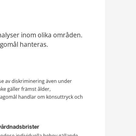
nalyser inom olika områden. 
agomål hanteras.
e av diskriminering även under 
e gäller främst ålder, 
 klagomål handlar om könsuttryck och 
f, 327 kB.
vårdnadsbrister
godose individuella behov gällande 