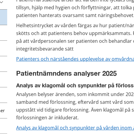
tillsyn, hjälp med hygien och förflyttningar, att tolka 
patienten hanterats ovarsamt samt näringsbehovet
Helhetsintrycket av vården färgas av hur patient/n
skötts och att patientens behov uppmärksammats. Pat
på att vårdpersonalen ser patienten och behandlar d
integritetsbevarande sätt
Patienters och närståendes upplevelse av omvårdna
Patientnämndens analyser 2025
Analys av klagomål och synpunkter på förlos
Analysen belyser ärenden, som inkommit under 2024,
samband med förlossning, eftervård samt vård som ge
uppstått vid tidigare förlossning. Även klagomål på
ner
förlossningen är inkluderat.
Analys av klagomål och synpunkter på vården inom 