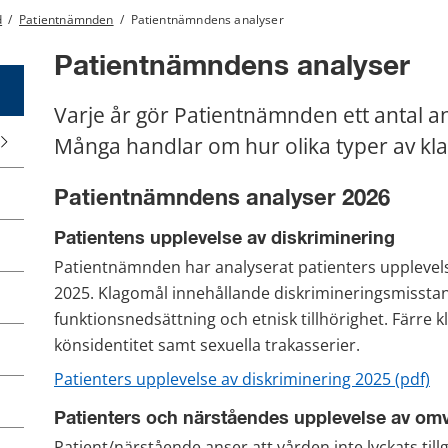
d
/
Patientnämnden
/
Patientnämndens analyser
Patientnämndens analyser
Varje år gör Patientnämnden ett antal a
Många handlar om hur olika typer av kl
Patientnämndens analyser 2026
Patientens upplevelse av diskriminering
Patientnämnden har analyserat patienters upplevels
2025. Klagomål innehållande diskrimineringsmisstank
funktionsnedsättning och etnisk tillhörighet. Färre
könsidentitet samt sexuella trakasserier.
pd
Patienters upplevelse av diskriminering 2025 (pdf)
Patienters och närståendes upplevelse av om
Patient/närstående anser att vården inte lyckats till