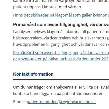
sämre vård än män men varje synpunkt är en berätte
patient upplevt i kontakt med vården.
Finns det skillnader på klagomål som gäller kvinnor
Primärvård som avser tillgänglighet, vårdansv
I analysen belyses klagomål inkomna till patientnä
hälsocentralers, vårdcentralers och husläkarmottag
huvudproblemen tillgänglighet och vårdansvar och 
Primärvård som avser tillgänglighet, vårdansvar och
och synpunkter på hälso- och sjukvården under 2023
Kontaktinformation
Om du har frågor om analyserna eller vill ta del av 
kontakta handläggarna på patientnämnsenheten.
E-post: 
patientnamnden@regionvarmland.se