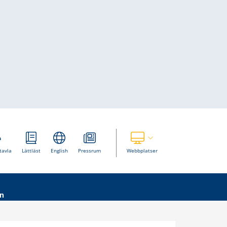
Visa våra andra webbplatser
tavla
Lättläst
English
Pressrum
Webbplatser
n