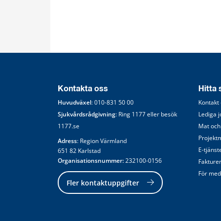
Kontakta oss
Hitta
Huvudväxel
: 
010-831 50 00
Kontakt
Sjukvårdsrådgivning
: Ring 
1177
 eller besök 
Lediga 
1177.se
Mat och
Projekt
Adress
: Region Värmland
E-tjänst
651 82 Karlstad
Organisationsnummer:
 232100-0156
Fakture
För med
Fler kontaktuppgifter