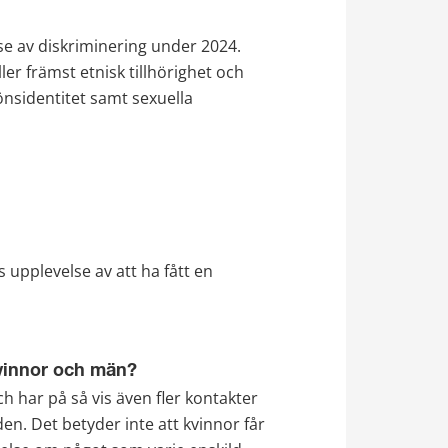
e av diskriminering under 2024. 
r främst etnisk tillhörighet och 
nsidentitet samt sexuella 
 kB.
upplevelse av att ha fått en 
 232 kB.
kvinnor och män?
 har på så vis även fler kontakter 
n. Det betyder inte att kvinnor får 