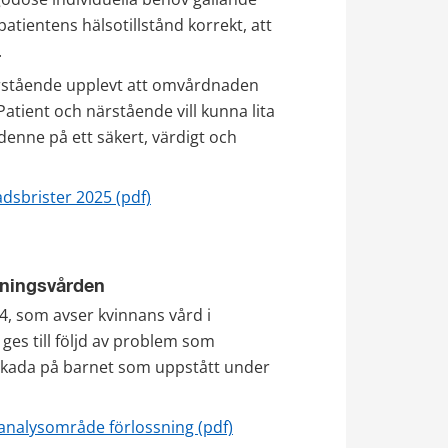
patientens hälsotillstånd korrekt, att 
.
ärstående upplevt att omvårdnaden 
ient och närstående vill kunna lita 
enne på ett säkert, värdigt och 
pdf, 439 kB.
dsbrister 2025 (pdf)
sningsvården
 som avser kvinnans vård i 
s till följd av problem som 
 skada på barnet som uppstått under 
pdf, 321 kB.
analysområde förlossning (pdf)