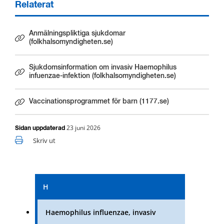
Relaterat
Anmälningspliktiga sjukdomar
Länk till annan webbplats.
(folkhalsomyndigheten.se)
Sjukdomsinformation om invasiv Haemophilus
Länk till annan webbplats.
infuenzae-infektion (folkhalsomyndigheten.se)
Vaccinationsprogrammet för barn (1177.se)
Länk till annan webbplats.
23 juni 2026
Sidan uppdaterad
Skriv ut
H
Haemophilus influenzae, invasiv