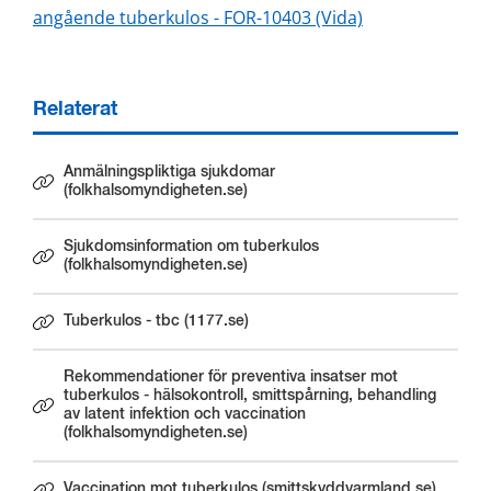
angående tuberkulos - FOR-10403 (Vida)
Relaterat
Anmälningspliktiga sjukdomar
Länk till annan webbplats.
(folkhalsomyndigheten.se)
Sjukdomsinformation om tuberkulos
Länk till annan webbplats.
(folkhalsomyndigheten.se)
Tuberkulos - tbc (1177.se)
Länk till annan webbplats.
Rekommendationer för preventiva insatser mot
tuberkulos - hälsokontroll, smittspårning, behandling
Länk till annan webbplats.
av latent infektion och vaccination
(folkhalsomyndigheten.se)
Vaccination mot tuberkulos (smittskyddvarmland.se)