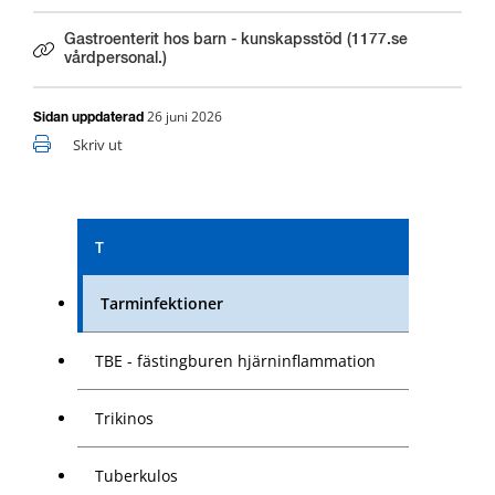
Gastroenterit hos barn - kunskapsstöd (1177.se
Länk till annan webbplats.
vårdpersonal.)
26 juni 2026
Sidan uppdaterad
Skriv ut
T
Tarminfektioner
TBE - fästingburen hjärninflammation
Trikinos
Tuberkulos