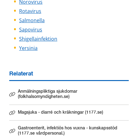
Norovirus
Rotavirus
Salmonella
Sapovirus
Shigellainfektion
Yersinia
Relaterat
Anmälningspliktiga sjukdomar
Länk till annan webbplats.
(folkhalsomyndigheten.se)
Magsjuka - diarré och kräkningar (1177.se)
Länk till annan webbplats.
Gastroenterit, infektiös hos vuxna - kunskapsstöd
Länk till annan webbplats.
(1177.se vårdpersonal.)