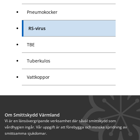
Pneumokocker
RS-virus
TBE
Tuberkulos
Vattkoppor
Om Smittskydd Värmland
Vi är en länsövergripande verksamhet där såväl smittskydd som 
vårdhygien ingår. Vår uppgift är att förebygga och minska spridning av 
smittsamma sjukdomar.