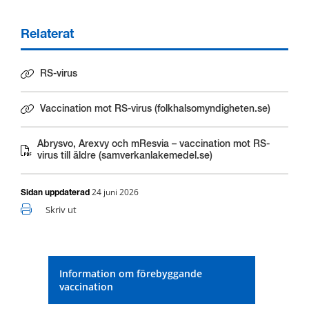
Relaterat
RS-virus
Vaccination mot RS-virus (folkhalsomyndigheten.se)
Länk till annan webbplats.
Abrysvo, Arexvy och mResvia – vaccination mot RS-
Länk till annan webbplats.
virus till äldre (samverkanlakemedel.se)
24 juni 2026
Sidan uppdaterad
Skriv ut
Information om förebyggande
vaccination