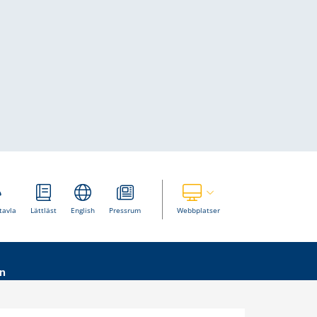
Visa våra andra webbplatser
tavla
Lättläst
English
Pressrum
Webbplatser
n