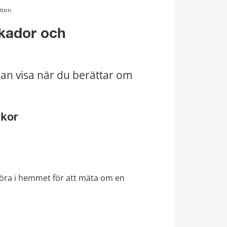
tion
kador och 
an visa när du berättar om 
ckor
t göra i hemmet för att mäta om en 