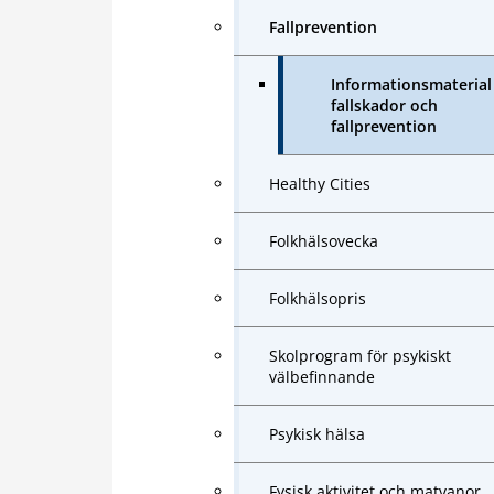
Fallprevention
Informationsmateria
fallskador och
fallprevention
Healthy Cities
Folkhälsovecka
Folkhälsopris
Skolprogram för psykiskt
välbefinnande
Psykisk hälsa
Fysisk aktivitet och matvanor