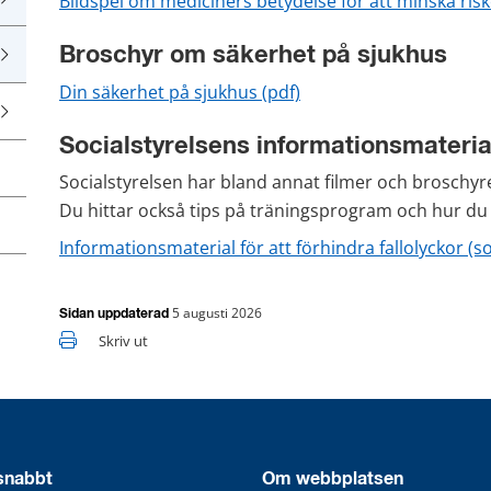
Bildspel om mediciners betydelse för att minska risk
Broschyr om säkerhet på sjukhus
pdf, 392 kB.
Din säkerhet på sjukhus (pdf)
Socialstyrelsens informationsmateria
Socialstyrelsen har bland annat filmer och broschyr
Du hittar också tips på träningsprogram och hur du gö
Informationsmaterial för att förhindra fallolyckor (so
5 augusti 2026
Sidan uppdaterad
Skriv ut
 snabbt
Om webbplatsen