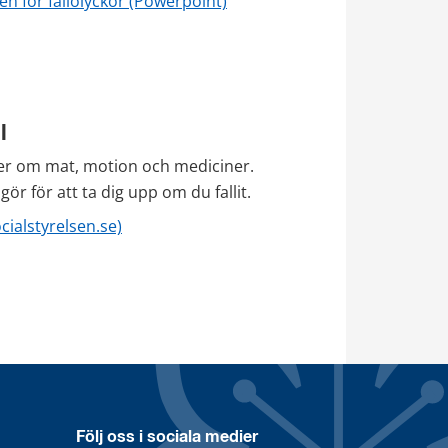
pdf, 658 kB.
en för fallolyckor (Powerpoint)
l
er om mat, motion och mediciner. 
r för att ta dig upp om du fallit.
cialstyrelsen.se)
Följ oss i sociala medier