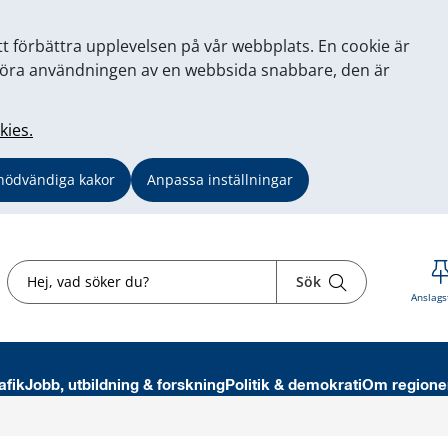
tt förbättra upplevelsen på vår webbplats. En cookie är
tt göra användningen av en webbsida snabbare, den är
kies.
nödvändiga kakor
Anpassa inställningar
Sök
Sök
Anslags
afik
Jobb, utbildning & forskning
Politik & demokrati
Om regione